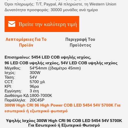
Όροι πληρωμής: T/T, Paypal, Ali πληρώστε, τη Western Union
Δυνατότητα προσφοράς: 30000 μονάδες ανά ημέρα
Βρείτε την καλύτερη τιμή
Λεπτομέρειες Για Το
Περιγραφή Του
Προϊόν
Προϊόντος
Επισημαίνω:
5454 LED COB υψηλής ισχύος
,
96 LED COB υψηλής ισχύος
,
54V LED COB υψηλής ισχύος
Μέγεθος:
54*54mm ((διαμέτρο 45mm)
Ισχύς:
300W
Τάση:
54V
CCT:
5700 χιλ
ΚΡΙ:
96ρα
Εγγύηση:
3 έτη
Διαθέσιμο ΚΔ:
1800-7000K
Παράλληλα:
20C45P
300W High CRI 96 High Power COB LED 5454 54V 5700K Για
εσωτερικό ή εξωτερικό φωτισμό
Υψηλής Ισχύος 300W High CRI 96 COB LED 5454 54V 5700K
Για Εσωτερικό ή Εξωτερικό Φωτισμό