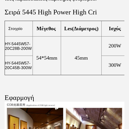
Σειρά 5445 High Power High Cri
Μέγεθος
Les(Διάμετρος)
Ισχύς
Στοιχείο
HY-5445W57-
200W
20C28B-200W
54*54mm
45mm
HY-5445W57-
300W
20C45B-300W
Εφαρμογή