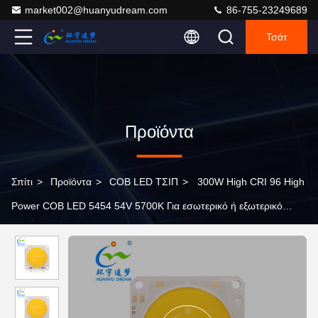
market002@huanyudream.com
86-755-23249689
Τσάτ
Προϊόντα
Σπίτι
>
Προϊόντα
>
COB LED ΤΣΙΠ
>
300W High CRI 96 High
Power COB LED 5454 54V 5700K Για εσωτερικό ή εξωτερικό
φωτισμό