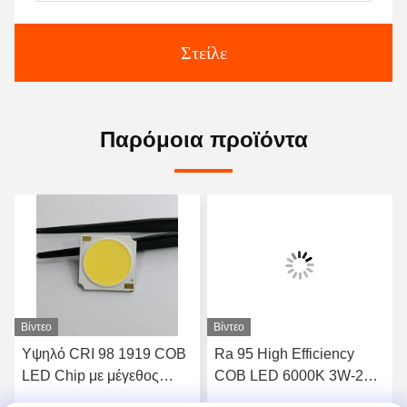
Στείλε
Παρόμοια προϊόντα
Βίντεο
Βίντεο
Υψηλό CRI 98 1919 COB
Ra 95 High Efficiency
LED Chip με μέγεθος
COB LED 6000K 3W-20W
19*19mm και τάση
RoHS Compliant