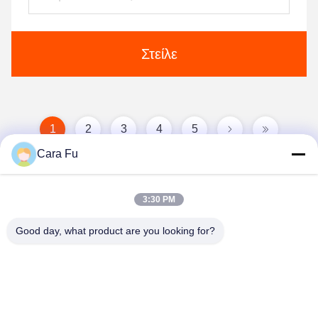
Στείλε
1
2
3
4
5
Cara Fu
3:30 PM
Good day, what product are you looking for?
Shenzhen Huanyu Dream Technology Co., Ltd
market002@huanyudream.com