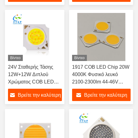
97Ra Bi Color LED
τιμή
τιμή
COB Chip για
φωτογραφικά όργανα
Βίντεο
Βίντεο
24V Σταθερής Τάσης
1917 COB LED Chip 20W
12W+12W Διπλού
4000K Φυσικό λευκό
Χρώματος COB LED
2100-2300lm 44-46V
Ιδανικό για
105lm/W Ra80 120° για
Βρείτε την καλύτερη
Βρείτε την καλύτερη
Επαγγελματικά
εμπορικό φωτισμό
Φωτιστικά Έργα
τιμή
τιμή