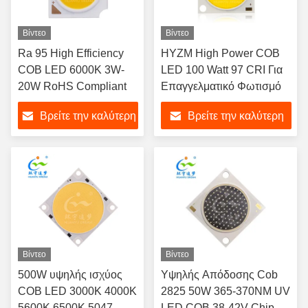
Βίντεο
Βίντεο
Ra 95 High Efficiency
HYZM High Power COB
COB LED 6000K 3W-
LED 100 Watt 97 CRI Για
20W RoHS Compliant
Επαγγελματικό Φωτισμό
Βρείτε την καλύτερη
Βρείτε την καλύτερη
τιμή
τιμή
Βίντεο
Βίντεο
500W υψηλής ισχύος
Υψηλής Απόδοσης Cob
COB LED 3000K 4000K
2825 50W 365-370NM UV
5600K 6500K 5047
LED COB 38-42V Chip