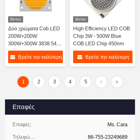
Βίντεο
Βίντεο
Δύο χρώματα Cob LED
High Efficiency LED COB
200W+200W
Chip 3W - 500W Blue
300W+300W 3838 5454
COB LED Chip 450nm
6050 LED COB Chip
Βρείτε την καλύτερη
Βρείτε την καλύτερη
2700K 6500K Ra98 για
φωτογραφία
τιμή
τιμή
1
2
3
4
5
Επαφές
Επαφές:
Ms. Cara
Τηλεφώνημα:
86-755-23249689