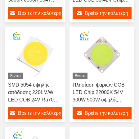
CRI97+ για λάμπες
Led Cob
Βρείτε την καλύτερη
Βρείτε την καλύτερη
φωτογραφίας
τιμή
τιμή
Βίντεο
Βίντεο
SMD 5054 υψηλής
Πλησίαση ψαριών COB
απόδοσης 220LM/W
LED Chip 22000K 54V
LED COB 24V Ra70
300W 500W υψηλής
LED CHIP για φωτισμό
ισχύος LED COB
Βρείτε την καλύτερη
Βρείτε την καλύτερη
δρόμου
τιμή
τιμή