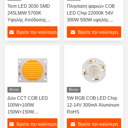
Τσιπ LED 3030 SMD
Πλησίαση ψαριών COB
245LM/W 5700K
LED Chip 22000K 54V
Υψηλής Απόδοσης
300W 500W υψηλής
70Ra
ισχύος LED COB
Βρείτε την καλύτερη
Βρείτε την καλύτερη
τιμή
τιμή
Βίντεο
Βίντεο
Δύο CCT COB LED
5W RGB COB LED Chip
100W+100W
12-14V 300mA Aluminum
150W+150W
RoHS
200W+200W
Βρείτε την καλύτερη
Βρείτε την καλύτερη
300W+300W High CRI