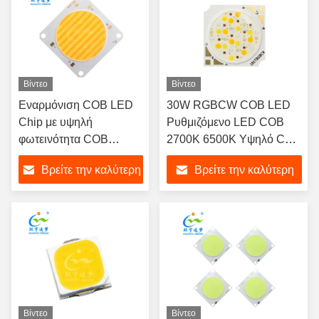
Βίντεο
Βίντεο
Εναρμόνιση COB LED
30W RGBCW COB LED
Chip με υψηλή
Ρυθμιζόμενο LED COB
φωτεινότητα COB
2700K 6500K Υψηλό CRI
150W+150W 54V LED
90 Δυνατότητα ρύθμισης
Βρείτε την καλύτερη
Βρείτε την καλύτερη
COB 2700K+6500K
φωτεινότητας LED
Ενεργειακά αποδοτικό
τιμή
τιμή
Chip-on-Board Φως
Βίντεο
Βίντεο