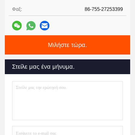
Φαξ:
86-755-27253399
Μιλήστε τώρα.
Στείλε μας ένα μήνυμα.