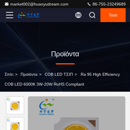
market002@huanyudream.com
86-755-23249689
Τσάτ
Προϊόντα
Σπίτι
>
Προϊόντα
>
COB LED ΤΣΙΠ
>
Ra 95 High Efficiency
COB LED 6000K 3W-20W RoHS Compliant