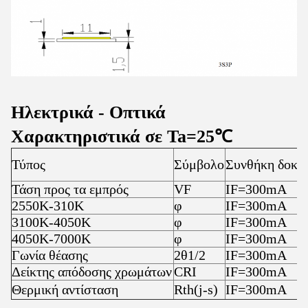
Ηλεκτρικά - Οπτικά
Χαρακτηριστικά σε Ta=25℃
Τύπος
Σύμβολο
Συνθήκη δοκι
Τάση προς τα εμπρός
VF
IF=300mA
2550K-310K
φ
IF=300mA
3100K-4050K
φ
IF=300mA
4050K-7000K
φ
IF=300mA
Γωνία θέασης
2θ1/2
IF=300mA
Δείκτης απόδοσης χρωμάτων
CRI
IF=300mA
Θερμική αντίσταση
Rth(j-s)
IF=300mA