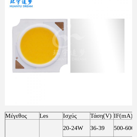
Μέγεθος
Les
Ισχύς
Τάση(V)
IF(mA)
20-24W
36-39
500-600