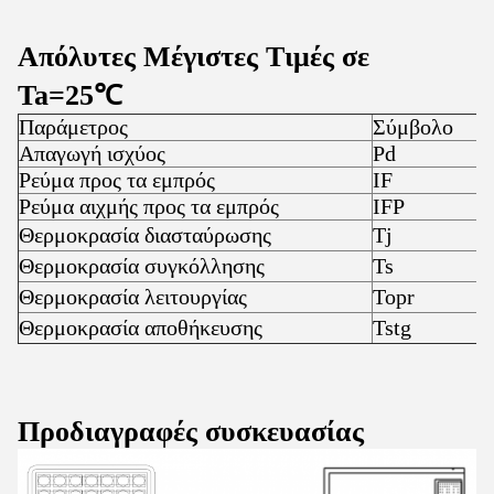
Απόλυτες Μέγιστες Τιμές σε
Ta=25℃
Παράμετρος
Σύμβολο
Β
Απαγωγή ισχύος
Pd
3
Ρεύμα προς τα εμπρός
IF
3
Ρεύμα αιχμής προς τα εμπρός
IFP
4
Θερμοκρασία διασταύρωσης
Tj
1
Θερμοκρασία συγκόλλησης
Ts
3
Θερμοκρασία λειτουργίας
Topr
-
Θερμοκρασία αποθήκευσης
Tstg
-
Προδιαγραφές συσκευασίας