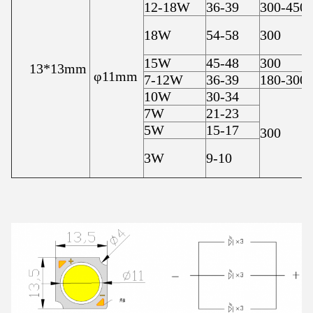
12-18W
36-39
300-450
18W
54-58
300
15W
45-48
300
13*13mm
φ11mm
7-12W
36-39
180-300
10W
30-34
7W
21-23
5W
15-17
300
3W
9-10