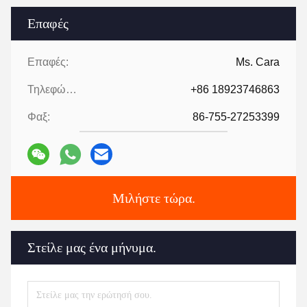
Επαφές
Επαφές:
Ms. Cara
Τηλεφώνημα:
+86 18923746863
Φαξ:
86-755-27253399
Μιλήστε τώρα.
Στείλε μας ένα μήνυμα.