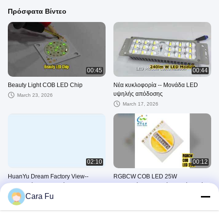
Πρόσφατα Βίντεο
00:45
00:44
Beauty Light COB LED Chip
Νέα κυκλοφορία -- Μονάδα LED
υψηλής απόδοσης
March 23, 2026
March 17, 2026
02:10
00:12
HuanYu Dream Factory View--
RGBCW COB LED 25W
Διαδικασία κατασκευής τσιπ LED
Συντονιζόμενο Λευκό Υψηλής Ισχύος
Cara Fu
March 17, 2026
December 31, 2025
2835 SMD LED CHIP