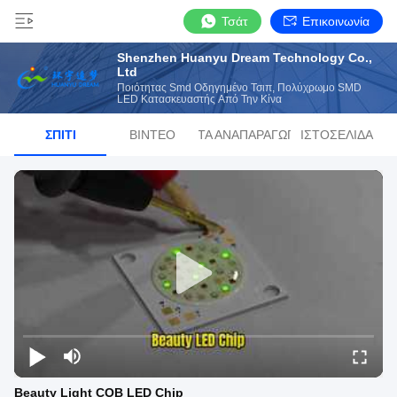
Τσάτ
Επικοινωνία
Shenzhen Huanyu Dream Technology Co.,
Ltd
Ποιότητας Smd Οδηγημένο Τσιπ, Πολύχρωμο SMD
LED Κατασκευαστής Από Την Κίνα
ΣΠΊΤΙ
ΒΊΝΤΕΟ
ΛΊΣΤΑ ΑΝΑΠΑΡΑΓΩΓΉΣ
ΙΣΤΟΣΕΛΊΔΑ
Beauty Light COB LED Chip