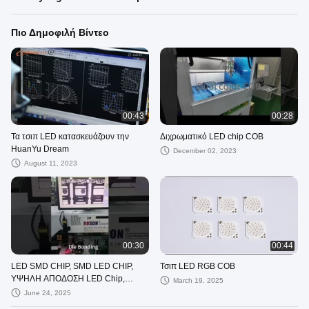
Πιο Δημοφιλή Βίντεο
00:43
00:28
Τα τσιπ LED κατασκευάζουν την
Διχρωματικό LED chip COB
HuanYu Dream
December 02, 2023
August 11, 2023
00:30
00:44
LED SMD CHIP, SMD LED CHIP,
Τσιπ LED RGB COB
ΥΨΗΛΗ ΑΠΟΔΟΣΗ LED Chip,
March 19, 2025
Beauty Light LED, Therapy Light
June 24, 2025
LED