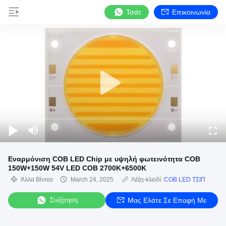
Τσάτ
Επικοινωνία
Εναρμόνιση COB LED Chip με υψηλή φωτεινότητα COB
150W+150W 54V LED COB 2700K+6500K
Άλλα Βίντεο
March 24, 2025
Λέξη-κλειδί:
COB LED ΤΣΙΠ
Συζήτηση
Μας Ελάτε Σε Επαφή Με