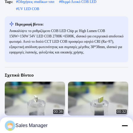
Tags:
#
Οδηγήσεις σπαδίκων τσιπ
#
Θερμό Λευκό COB LED
#
UV LED COB
Περιγραφή βίντεο:
Ανακαλύψτε το ρυθμιζόμενο COB LED Chip με High Lumen COB
150W+150W 54V LED COB 2700K+6500K, ιδανικό για ενεργειακά αποδοτικό
φωτισμό. Αυτό το διπλό CCT LED COB προσφέρει υψηλό CRI (Ra>97),
εξαιρετική απόδοση φωτεινότητας και συμπαγές μέγεθος 38*38mm, ιδανικό για
εφαρμογές λιανικής, φιλοξενίας και οικιακής χρήσης.
Σχετικά Βίντεο
00:36
00:32
SMD 2835 LED Chip 9V 18V 36V
Πλήρες τσιπ 2835 των οδηγήσεων
Sales Manager
54V 72V White Wide Range 120°
χρώματος SMD SMD των δροσερών
View Angle
άσπρων ευρειών χρώματος
2835 SMD LED CHIP
2835 SMD LED CHIP