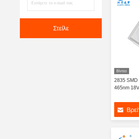
Στείλε
Βίντεο
2835 SMD 
465nm 18
Βρεί