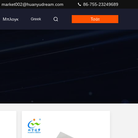
market002@huanyudream.com
86-755-23249689
Μπλογκ
Τσάτ
Greek