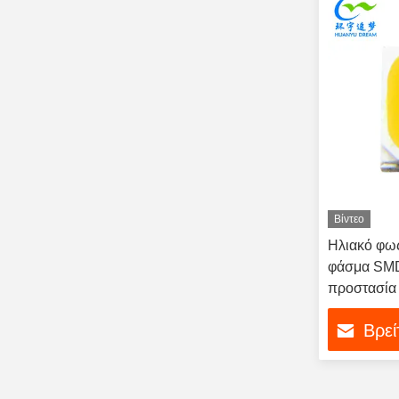
Βίντεο
Ηλιακό φω
φάσμα SMD 
προστασία 
Βρεί