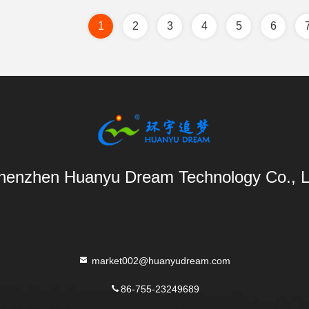
1
2
3
4
5
6
henzhen Huanyu Dream Technology Co., L
market002@huanyudream.com
86-755-23249689