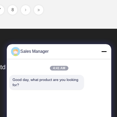
7
8
Sales Manager
td
4:41 AM
Good day, what product are you looking 
Γρήγοροι Σύνδεσμοι
for?
Προφίλ εταιρείας
περιοδεία στο εργοστάσιο
Έλεγχος ποιότητας