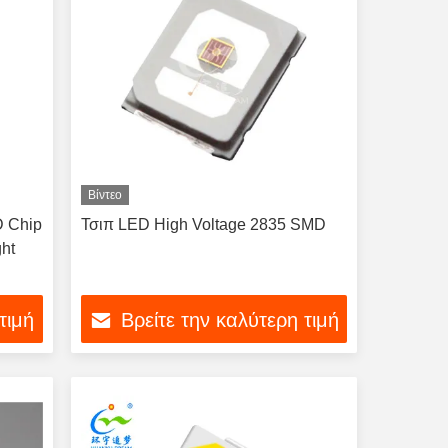
Βίντεο
D Chip
Τσιπ LED High Voltage 2835 SMD
ht
τιμή
Βρείτε την καλύτερη τιμή