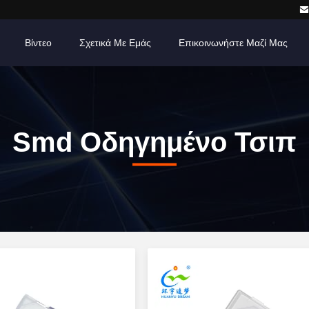
Βίντεο
Σχετικά Με Εμάς
Επικοινωνήστε Μαζί Μας
Smd Οδηγημένο Τσιπ