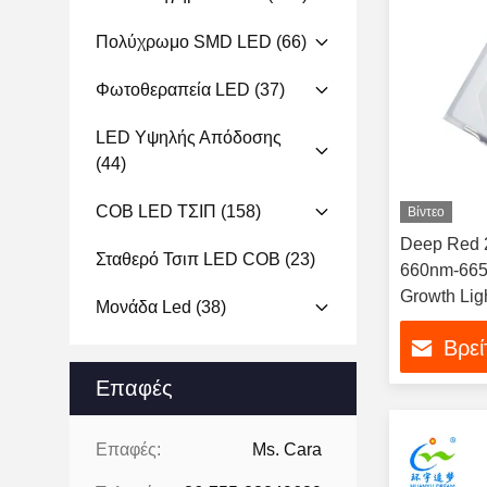
Πολύχρωμο SMD LED
(66)
Φωτοθεραπεία LED
(37)
LED Υψηλής Απόδοσης
(44)
COB LED ΤΣΙΠ
(158)
Βίντεο
Deep Red 
Σταθερό Τσιπ LED COB
(23)
660nm-665
Growth Lig
Μονάδα Led
(38)
Βρεί
Επαφές
Επαφές:
Ms. Cara