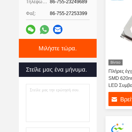
Τηλεφώνημα:
86-755-23249689
Φαξ:
86-755-27253399
Μιλήστε τώρα.
Βίντεο
Στείλε μας ένα μήνυμα.
Πλήρες έγ
SMD 620nm
LED Συμβα
Βρεί