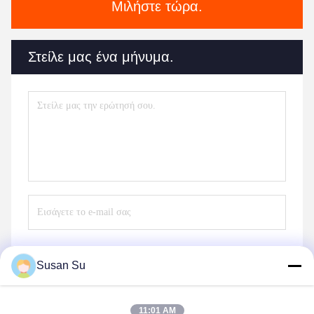
Μιλήστε τώρα.
Στείλε μας ένα μήνυμα.
Susan Su
Στείλε
11:01 AM