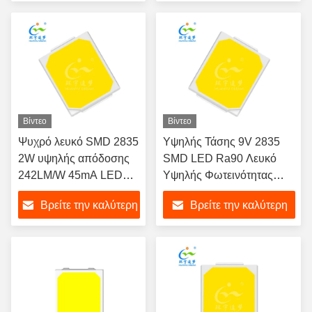
τιμή
τιμή
Βίντεο
Βίντεο
Ψυχρό λευκό SMD 2835
Υψηλής Τάσης 9V 2835
2W υψηλής απόδοσης
SMD LED Ra90 Λευκό
242LM/W 45mA LED
Υψηλής Φωτεινότητας
CHIP
Αποδοτικότητας
Βρείτε την καλύτερη
Βρείτε την καλύτερη
Φωτιστικά Δρόμου LED
τιμή
τιμή