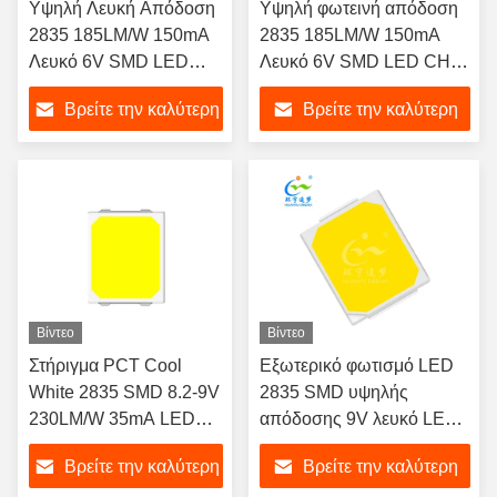
Υψηλή Λευκή Απόδοση
Υψηλή φωτεινή απόδοση
2835 185LM/W 150mA
2835 185LM/W 150mA
Λευκό 6V SMD LED
Λευκό 6V SMD LED CHIP
CHIP για LED Strips και
για εσωτερικό και
Βρείτε την καλύτερη
Βρείτε την καλύτερη
Εφαρμογές Υπό
εξωτερικό φωτισμό
φωτισμό
τιμή
τιμή
Βίντεο
Βίντεο
Στήριγμα PCT Cool
Εξωτερικό φωτισμό LED
White 2835 SMD 8.2-9V
2835 SMD υψηλής
230LM/W 35mA LED
απόδοσης 9V λευκό LED
CHIP
CHIP
Βρείτε την καλύτερη
Βρείτε την καλύτερη