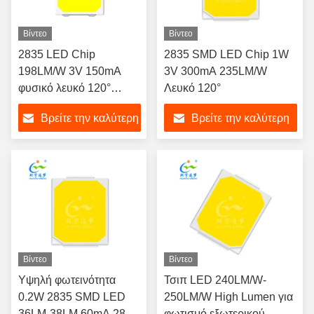
Βίντεο
Βίντεο
2835 LED Chip
2835 SMD LED Chip 1W
198LM/W 3V 150mA
3V 300mA 235LM/W
φυσικό λευκό 120°
Λευκό 120°
γωνία θέασης
Βρείτε την καλύτερη
Βρείτε την καλύτερη
τιμή
τιμή
Βίντεο
Βίντεο
Υψηλή φωτεινότητα
Τσιπ LED 240LM/W-
0.2W 2835 SMD LED
250LM/W High Lumen για
36LM-38LM 60mA 2835
φωτισμό εξωτερικού