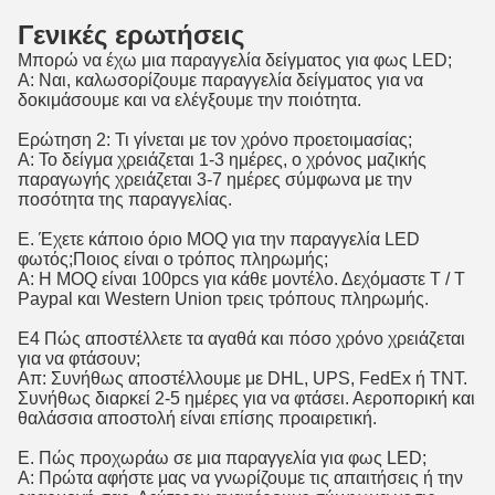
Γενικές ερωτήσεις
Μπορώ να έχω μια παραγγελία δείγματος για φως LED;
Α: Ναι, καλωσορίζουμε παραγγελία δείγματος για να
δοκιμάσουμε και να ελέγξουμε την ποιότητα.
Ερώτηση 2: Τι γίνεται με τον χρόνο προετοιμασίας;
Α: Το δείγμα χρειάζεται 1-3 ημέρες, ο χρόνος μαζικής
παραγωγής χρειάζεται 3-7 ημέρες σύμφωνα με την
ποσότητα της παραγγελίας.
Ε. Έχετε κάποιο όριο MOQ για την παραγγελία LED
φωτός;Ποιος είναι ο τρόπος πληρωμής;
Α: Η MOQ είναι 100pcs για κάθε μοντέλο. Δεχόμαστε T / T
Paypal και Western Union τρεις τρόπους πληρωμής.
Ε4 Πώς αποστέλλετε τα αγαθά και πόσο χρόνο χρειάζεται
για να φτάσουν;
Απ: Συνήθως αποστέλλουμε με DHL, UPS, FedEx ή TNT.
Συνήθως διαρκεί 2-5 ημέρες για να φτάσει. Αεροπορική και
θαλάσσια αποστολή είναι επίσης προαιρετική.
Ε. Πώς προχωράω σε μια παραγγελία για φως LED;
Α: Πρώτα αφήστε μας να γνωρίζουμε τις απαιτήσεις ή την