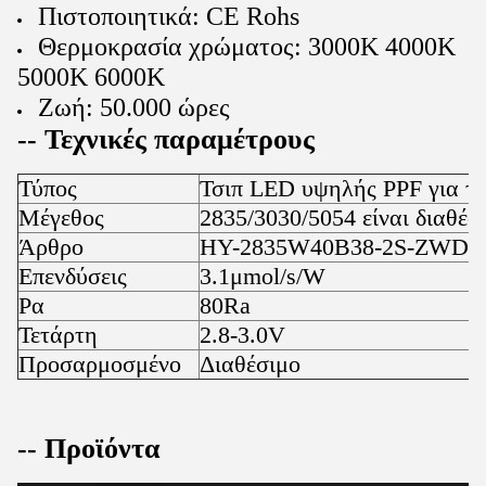
Πιστοποιητικά: CE Rohs
Θερμοκρασία χρώματος: 3000K 4000K
5000K 6000K
Ζωή: 50.000 ώρες
-- Τεχνικές παραμέτρους
Τύπος
Τσιπ LED υψηλής PPF για τ
Μέγεθος
2835/3030/5054 είναι διαθέσ
Άρθρο
HY-2835W40B38-2S-ZWD
Επενδύσεις
3.1μmol/s/W
Ρα
80Ra
Τετάρτη
2.8-3.0V
Προσαρμοσμένο
Διαθέσιμο
-- Προϊόντα