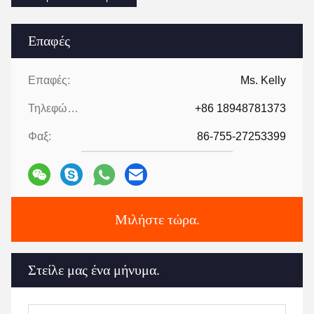
Επαφές
Επαφές:
Ms. Kelly
Τηλεφώνημα:
+86 18948781373
Φαξ:
86-755-27253399
Μιλήστε τώρα.
Στείλε μας ένα μήνυμα.