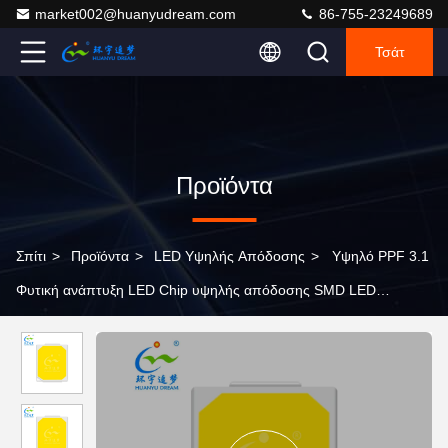
market002@huanyudream.com
86-755-23249689
Τσάτ
Προϊόντα
Σπίτι
>
Προϊόντα
>
LED Υψηλής Απόδοσης
>
Υψηλό PPF 3.1
Φυτική ανάπτυξη LED Chip υψηλής απόδοσης SMD LED
230lm/W 38-40LM 60mA Ra80 Παρόμοιο με το SamSung
LM301B