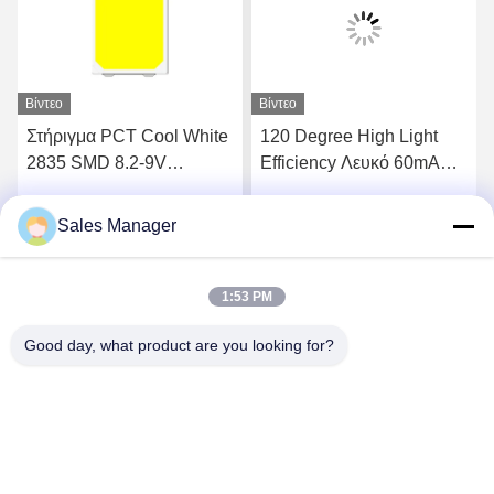
Βίντεο
Βίντεο
Στήριγμα PCT Cool White
120 Degree High Light
2835 SMD 8.2-9V
Efficiency Λευκό 60mA
230LM/W 35mA LED
SMD 2835 LED CHIP
CHIP
Sales Manager
ή
Βρείτε την καλύτερη τιμή
Βρείτε την καλύτερη τιμή
1:53 PM
Good day, what product are you looking for?
Shenzhen Huanyu Dream Technology Co., Ltd
market002@huanyudream.com
86-755-23249689