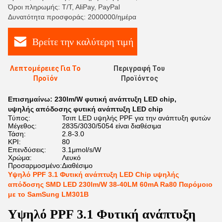
Όροι πληρωμής: T/T, AliPay, PayPal
Δυνατότητα προσφοράς: 2000000/ημέρα
Βρείτε την καλύτερη τιμή
Λεπτομέρειες Για Το
Περιγραφή Του
Προϊόν
Προϊόντος
Επισημαίνω:
230lm/W φυτική ανάπτυξη LED chip
,
υψηλής απόδοσης φυτική ανάπτυξη LED chip
Τύπος:
Τσιπ LED υψηλής PPF για την ανάπτυξη φυτών
Μέγεθος:
2835/3030/5054 είναι διαθέσιμα
Τάση:
2.8-3.0
ΚΡΙ:
80
Επενδύσεις:
3.1μmol/s/W
Χρώμα:
Λευκό
Προσαρμοσμένο:
Διαθέσιμο
Υψηλό PPF 3.1 Φυτική ανάπτυξη LED Chip υψηλής
απόδοσης SMD LED 230lm/W 38-40LM 60mA Ra80 Παρόμοιο
με το SamSung LM301B
Υψηλό PPF 3.1 Φυτική ανάπτυξη