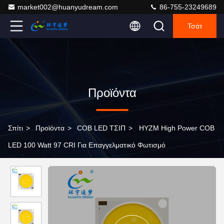
market002@huanyudream.com
86-755-23249689
Τσάτ
Προϊόντα
Σπίτι
>
Προϊόντα
>
COB LED ΤΣΙΠ
>
HYZM High Power COB
LED 100 Watt 97 CRI Για Επαγγελματικό Φωτισμό