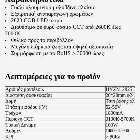
Γυαλί αλουμινίου μολύβδινο πλαίσιο
Εξαιρετική αναπαραγωγή χρωμάτων
2828 COB LED σειρά
Διαθέσιμο σε ευρύ φάσμα CCT από 2600K έως
7000K
Φιλικό προς το περιβάλλον
Μεγάλη διάρκεια ζωής και υψηλή αξιοπιστία
Συμμόρφωση με το RoHS > 30000 ώρες
Λεπτομέρειες για το προϊόν
Αριθμός μοντέλου.
HYZM-2825-55
Διάσταση συσκευασίας
28*28mm φ24,
Δομή
Τσιπ βάσης αλου
Η τάση εισόδου ((V)
52-56V
Τρέχων
1800mA
Περιοχή CCT
3100K-5700K
Τυπική Δύναμη
100W
Λούμεν
10000-12000
ΚΡΙ
> 80Ra