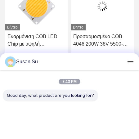
Βίντεο
Βίντεο
Εναρμόνιση COB LED
Προσαρμοσμένο COB
Chip με υψηλή
4046 200W 36V 5500-
φωτεινότητα COB
6000K Led Chip για
150W+150W 54V LED
εξωτερικό φωτισμό
Susan Su
ή
Βρείτε την καλύτερη τιμή
Βρείτε την καλύτερη τιμή
COB 2700K+6500K
7:13 PM
Good day, what product are you looking for?
Shenzhen Huanyu Dream Technology Co., Ltd
market002@huanyudream.com
86-755-23249689