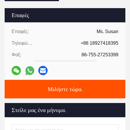
Επαφές
Επαφές:
Ms. Susan
Τηλεφώνημα:
+86 18927418395
Φαξ:
86-755-27253399
Μιλήστε τώρα.
Στείλε μας ένα μήνυμα.