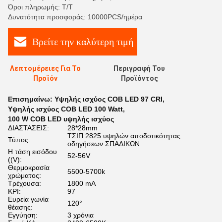
Όροι πληρωμής: Τ/Τ
Δυνατότητα προσφοράς: 10000PCS/ημέρα
Βρείτε την καλύτερη τιμή
Λεπτομέρειες Για Το
Περιγραφή Του
Προϊόν
Προϊόντος
Επισημαίνω:
Υψηλής ισχύος COB LED 97 CRI
,
Υψηλής ισχύος COB LED 100 Watt
,
100 W COB LED υψηλής ισχύος
ΔΙΑΣΤΑΣΕΙΣ:
28*28mm
ΤΣΙΠ 2825 υψηλών αποδοτικότητας
Τύπος:
οδηγήσεων ΣΠΑΔΙΚΩΝ
Η τάση εισόδου
52-56V
((V):
Θερμοκρασία
5500-5700k
χρώματος:
Τρέχουσα:
1800 mA
ΚΡΙ:
97
Ευρεία γωνία
120°
θέασης:
Εγγύηση:
3 χρόνια