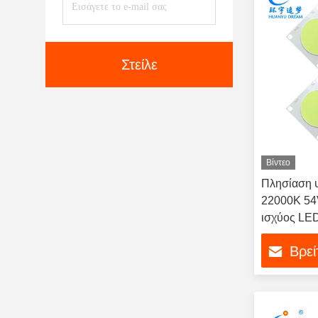
Στείλε
Βίντεο
Πλησίαση 
22000K 54
ισχύος LE
Βρεί