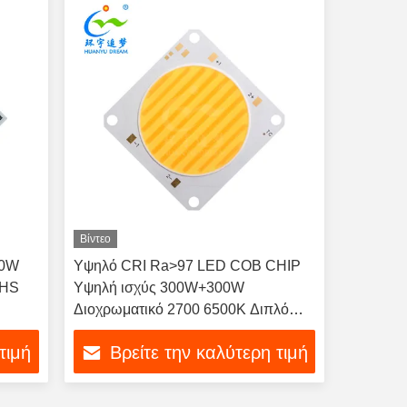
Βίντεο
00W
Υψηλό CRI Ra>97 LED COB CHIP
oHS
Υψηλή ισχύς 300W+300W
Διοχρωματικό 2700 6500K Διπλό
CCT
τιμή
Βρείτε την καλύτερη τιμή