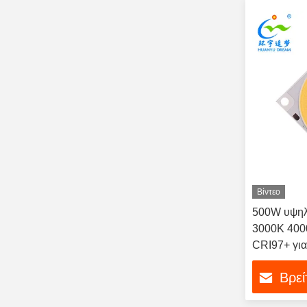
Βίντεο
500W υψηλ
3000K 400
CRI97+ γι
Βρεί