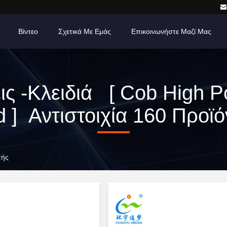
Βίντεο
Σχετικά Με Εμάς
Επικοινωνήστε Μαζί Μας
ις -κλειδιά [ Cob High 
d ] Αντιστοιχία 160 Προϊό
τής