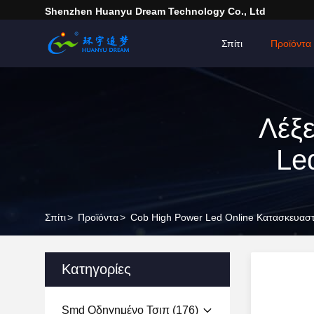
Shenzhen Huanyu Dream Technology Co., Ltd
Σπίτι
Προϊόντα
Λέξε
Le
Σπίτι
>
Προϊόντα
>
Cob High Power Led Online Κατασκευασ
Κατηγορίες
Smd Οδηγημένο Τσιπ
(176)