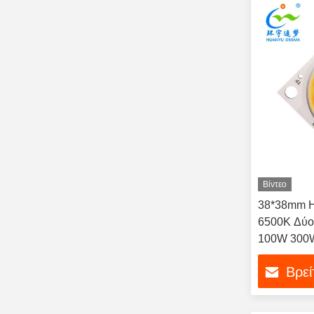
Βίντεο
38*38mm H
6500K Δύ
100W 300W
φωτισμό
Βρεί