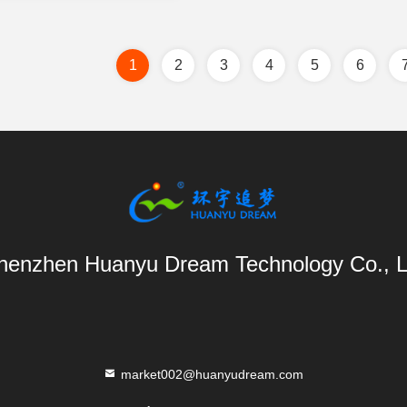
1
2
3
4
5
6
henzhen Huanyu Dream Technology Co., L
market002@huanyudream.com