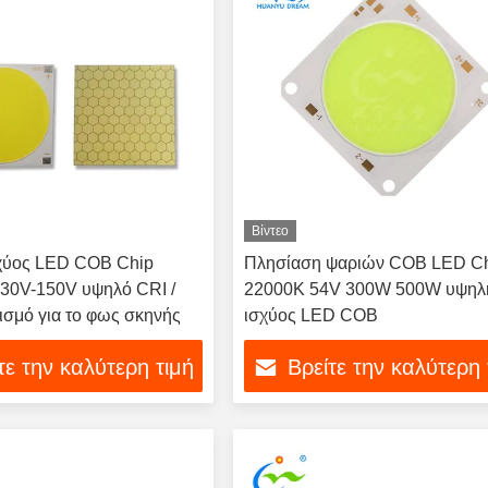
Βίντεο
χύος LED COB Chip
Πλησίαση ψαριών COB LED C
130V-150V υψηλό CRI /
22000K 54V 300W 500W υψηλ
σμό για το φως σκηνής
ισχύος LED COB
τε την καλύτερη τιμή
Βρείτε την καλύτερη 