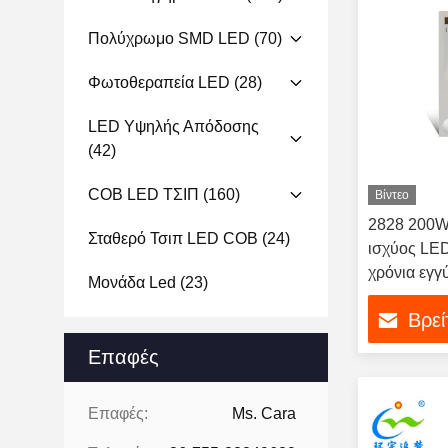
Πολύχρωμο SMD LED
(70)
Φωτοθεραπεία LED
(28)
LED Υψηλής Απόδοσης
(42)
COB LED ΤΣΙΠ
(160)
Βίντεο
2828 200
Σταθερό Τσιπ LED COB
(24)
ισχύος LE
χρόνια εγγ
Μονάδα Led
(23)
Βρεί
Επαφές
Επαφές:
Ms. Cara