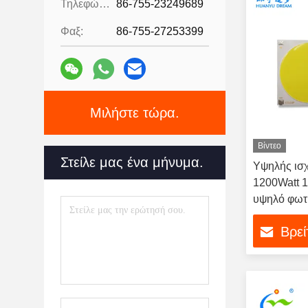
Τηλεφώνημα:
86-755-23249689
Φαξ:
86-755-27253399
Μιλήστε τώρα.
Βίντεο
Στείλε μας ένα μήνυμα.
Υψηλής ισ
1200Watt 
υψηλό φωτι
Βρεί