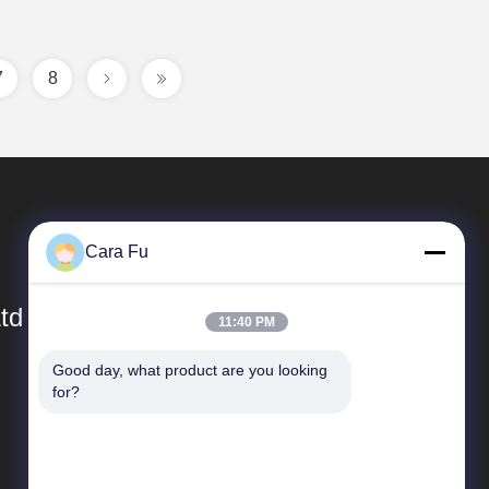
7
8
Cara Fu
td
11:40 PM
Good day, what product are you looking 
Γρήγοροι Σύνδεσμοι
for?
Προφίλ εταιρείας
περιοδεία στο εργοστάσιο