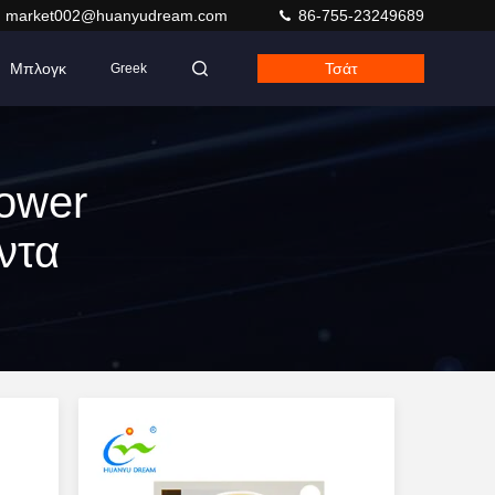
market002@huanyudream.com
86-755-23249689
Μπλογκ
Τσάτ
Greek
Power
ντα