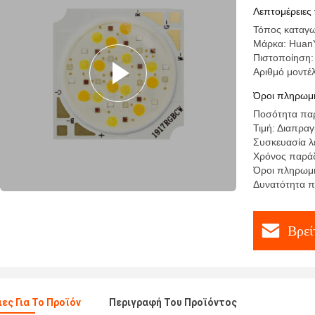
Λεπτομέρειες 
Τόπος καταγω
Μάρκα: Huan
Πιστοποίηση
Αριθμό μοντέ
Όροι πληρωμή
Ποσότητα παρ
Τιμή: Διαπρα
Συσκευασία λε
Χρόνος παράδ
Όροι πληρωμής
Δυνατότητα 
Βρεί
ες Για Το Προϊόν
Περιγραφή Του Προϊόντος