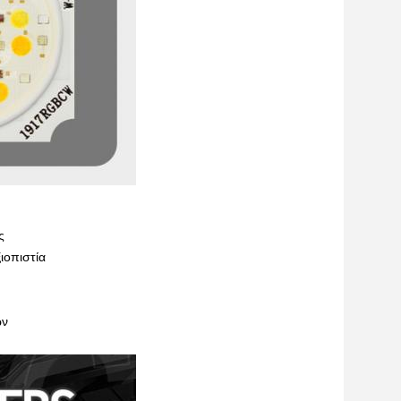
ς
ιοπιστία
ων