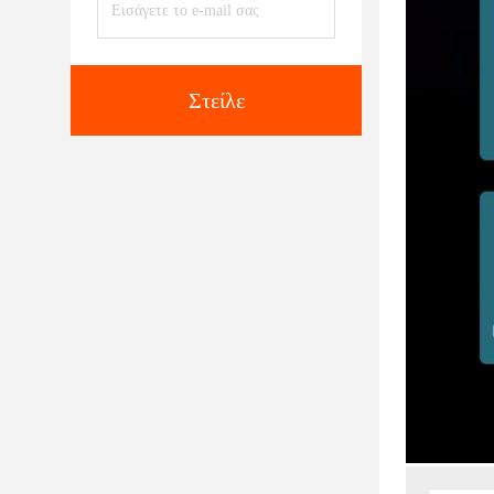
Στείλε