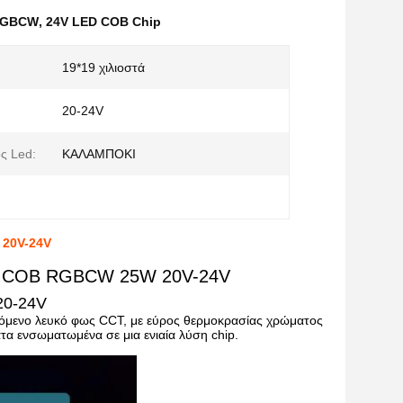
 RGBCW
,
24V LED COB Chip
19*19 χιλιοστά
20-24V
ς Led:
ΚΑΛΑΜΠΟΚΙ
 20V-24V
ύος COB RGBCW 25W 20V-24V
20-24V
μενο λευκό φως CCT, με εύρος θερμοκρασίας χρώματος
 ενσωματωμένα σε μια ενιαία λύση chip.