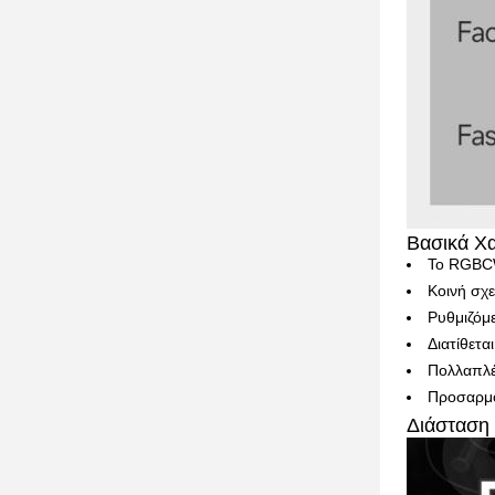
Βασικά Χα
Το RGBCW
Κοινή σχε
Ρυθμιζόμ
Διατίθετ
Πολλαπλέ
Προσαρμο
Διάσταση