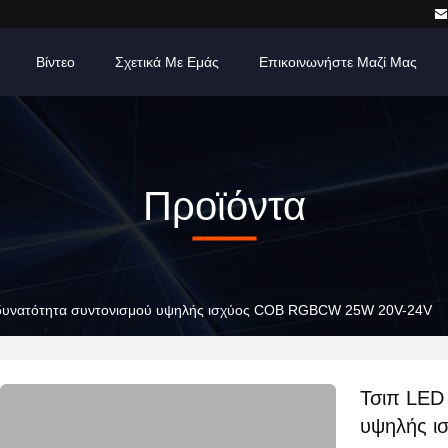
Βίντεο
Σχετικά Με Εμάς
Επικοινωνήστε Μαζί Μας
Προϊόντα
δυνατότητα συντονισμού υψηλής ισχύος COB RGBCW 25W 20V-24V
Τσιπ LED
υψηλής 