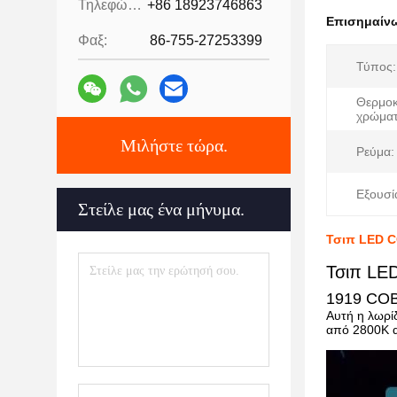
Τηλεφώνημα:
+86 18923746863
Επισημαίν
Φαξ:
86-755-27253399
Τύπος:
Θερμοκ
χρώματ
Μιλήστε τώρα.
Ρεύμα:
Εξουσί
Στείλε μας ένα μήνυμα.
Τσιπ LED C
Τσιπ LE
1919 COB
Αυτή η λωρί
από 2800K α