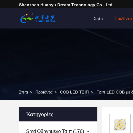
Shenzhen Huanyu Dream Technology Co., Ltd
Σπίτι
Προϊόντα
Σπίτι
>
Προϊόντα
>
COB LED ΤΣΙΠ
>
Τσιπ LED COB με 
Κατηγορίες
Smd Οδηγημένο Τσιπ
(176)