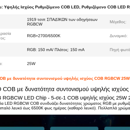
ω:
Υψηλής Ισχύος Ρυθμιζόμενο COB LED
,
Ρυθμιζόμενο COB LED
1919 τσιπ ΣΠΑΔΊΚΩΝ των οδηγήσεων
Μέγεθος:
RGBCW
ρασία
RGB+2700/6500K
Δυναμικό:
ος:
RGB: 150 mA/ Πλάτος: 150 mA
Πηγή φωτό
α:
25W
OB με δυνατότητα συντονισμού υψηλής ισχύος COB RGBCW 25W
D COB με δυνατότητα συντονισμού υψηλής ισχ
 RGBCW LED Chip - 5-σε-1 COB υψηλής ισχύος 25W 
δα LED RGBCW COB συνδυάζει δυνατότητες χρώματος RGB με ρυθμιζό
παλό λευκό έως 6500K φως ημέρας (καθαρό λευκό). Πολλαπλά χρώματα