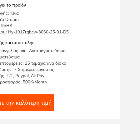
για το προϊόν
γής: Κίνα
Yu Dream
: RoHS
λου: Hy-1917rgbcw-3060-25-01-D5
ς και αποστολής
αγγελίας min: Διαπραγματεύσιμα
γματεύσιμα
πτομέρειες: 25 τεμάχια ανά δίσκο
οσης: 7-9 ημέρες εργασίας
: T/T, Paypal, Ali Pay
προσφοράς: 500K/Month
τε την καλύτερη τιμή