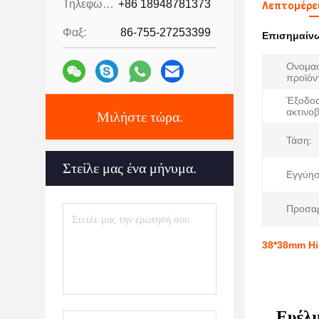
Τηλεφώνημα:
+86 18948781373
Λεπτομέρει
Φαξ:
86-755-27253399
Επισημαίν
Ονομασ
προϊόν
Έξοδος
ακτινοβ
Μιλήστε τώρα.
Τάση:
Στείλε μας ένα μήνυμα.
Εγγύησ
Προσα
38*38mm Hi
Ευέλ