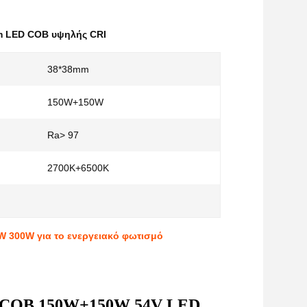
 LED COB υψηλής CRI
38*38mm
150W+150W
Ra> 97
2700K+6500K
 300W για το ενεργειακό φωτισμό
τα COB 150W+150W 54V LED