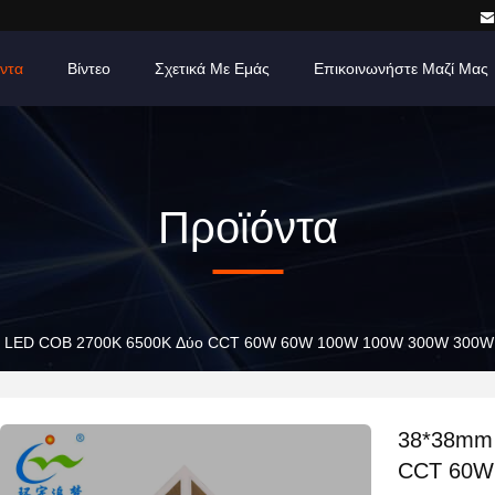
ντα
Βίντεο
Σχετικά Με Εμάς
Επικοινωνήστε Μαζί Μας
Προϊόντα
 LED COB 2700K 6500K Δύο CCT 60W 60W 100W 100W 300W 300W γι
38*38mm 
CCT 60W