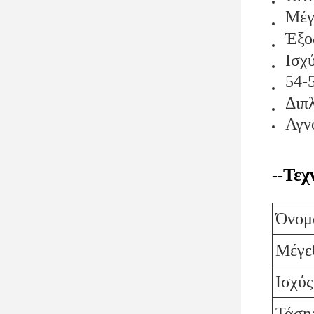
Μέγ
Έξο
Ισχ
54-
Διπ
Αγν
Τεχ
--
Όνομα
Μέγε
Ισχύς
Τάση