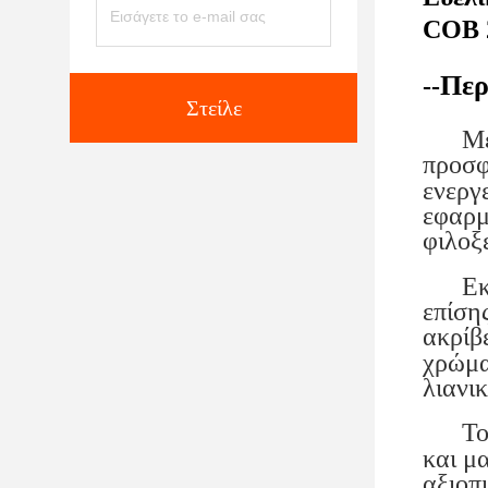
COB 
Περ
--
Στείλε
Με ον
προσφ
ενεργ
εφαρμ
φιλοξ
Εκτός
επίση
ακρίβ
χρώμα
λιανι
Το Ευ
και μ
αξιοπ