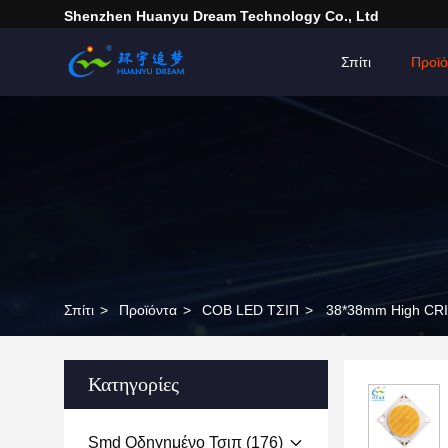
Shenzhen Huanyu Dream Technology Co., Ltd
Σπίτι
Προϊό
Σπίτι
>
Προϊόντα
>
COB LED ΤΣΙΠ
>
38*38mm High CRI
Κατηγορίες
Smd Οδηγημένο Τσιπ
(176)