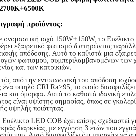
2700K+6500K
ιγραφή προϊόντος:
ομαστική ισχύ 150W+150W, το Ευέλικτο L
έρει εξαιρετικό φωτισμό διατηρώντας παράλ
ειακής απόδοσης. Αυτό το καθιστά μια εξαιρε
ογών φωτισμού, συμπεριλαμβανομένων των χ
ενίας και των κατοικιών.
 από την εντυπωσιακή του απόδοση ισχύος,
ς ένα υψηλό CRI Ra>95, το οποίο διασφαλίζει
εια και όμορφα. Αυτό το καθιστά ιδανική επιλ
τος είναι υψίστης σημασίας, όπως σε γκαλερί
κής υψηλής ποιότητας.
έλικτο LED COB έχει επίσης σχεδιαστεί για 
ακράς διαρκείας, με εγγύηση 3 ετών που εγγυ
ιστία του. Αυτό διασφαλίζει ότι μπορείτε να 