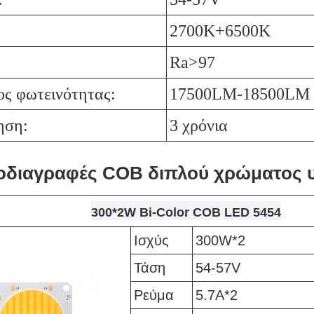
2700K+6500K
Ra>97
ς φωτεινότητας:
17500LM-18500LM
ηση:
3 χρόνια
οδιαγραφές COB διπλού χρώματος 
300*2W Bi-Color COB LED 5454
Ισχύς
300W*2
Τάση
54-57V
Ρεύμα
5.7A*2