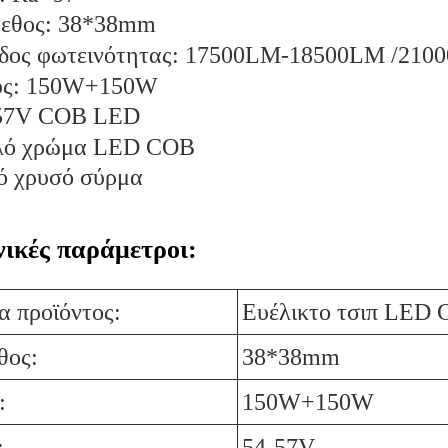
εθος: 38*38mm
δος φωτεινότητας: 17500LM-18500LM /21
ύς: 150W+150W
57V COB LED
λό χρώμα LED COB
ό χρυσό σύρμα
νικές παράμετροι:
 προϊόντος:
Ευέλικτο τσιπ LED
θος:
38*38mm
:
150W+150W
:
54-57V