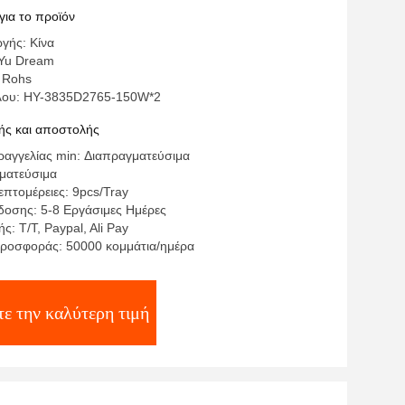
κό φωτισμό
για το προϊόν
γής: Κίνα
Yu Dream
 Rohs
έλου: HY-3835D2765-150W*2
ς και αποστολής
αγγελίας min: Διαπραγματεύσιμα
γματεύσιμα
πτομέρειες: 9pcs/Tray
οσης: 5-8 Εργάσιμες Ημέρες
: T/T, Paypal, Ali Pay
ροσφοράς: 50000 κομμάτια/ημέρα
τε την καλύτερη τιμή