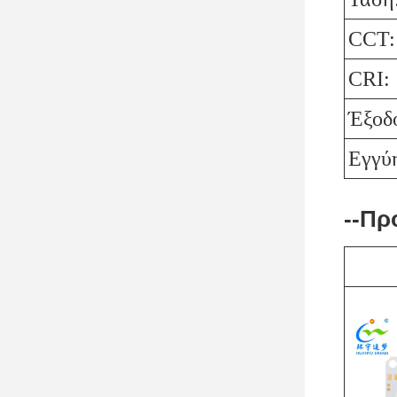
CCT:
CRI:
Έξοδο
Εγγύ
--Πρ