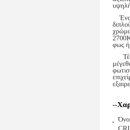
υψηλή
Ένα α
διπλο
χρώμα
2700K
φως ή
Τέλος
μέγεθ
φωτισ
επιχε
εξαιρ
Χαρ
--
Όνο
CRI