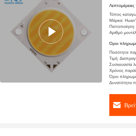
ενεργεια
Λεπτομέρειες 
Τόπος καταγω
Μάρκα: Huan
Πιστοποίηση:
Αριθμό μοντ
Όροι πληρωμή
Ποσότητα παρ
Τιμή: Διαπρα
Συσκευασία λε
Χρόνος παράδ
Όροι πληρωμής
Δυνατότητα π
Βρεί