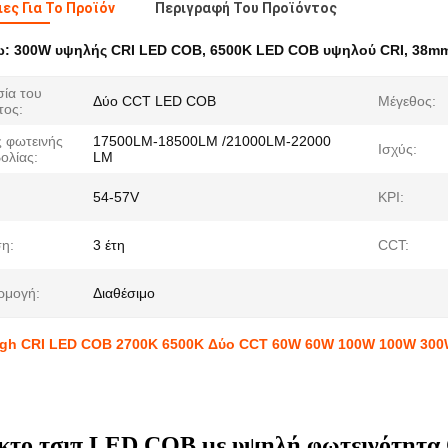
ες Για Το Προϊόν
Περιγραφή Του Προϊόντος
ω:
300W υψηλής CRI LED COB
,
6500K LED COB υψηλού CRI
,
38mm
ία του
Δύο CCT LED COB
Μέγεθος:
τος:
 φωτεινής
17500LM-18500LM /21000LM-22000
Ισχύς:
ολίας:
LM
54-57V
ΚΡΙ:
η:
3 έτη
CCT:
ρμογή:
Διαθέσιμο
gh CRI LED COB 2700K 6500K Δύο CCT 60W 60W 100W 100W 300W
ικτο τσιπ LED COB με υψηλή φωτεινότη