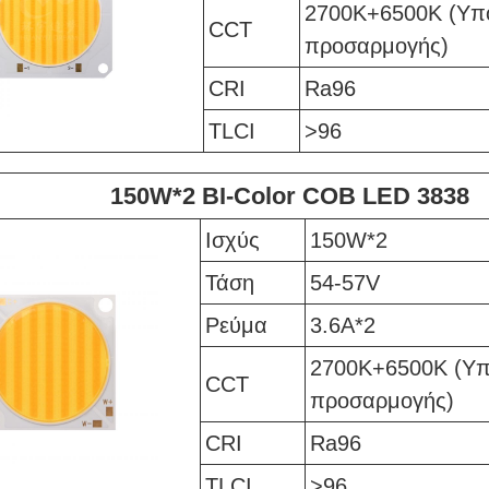
2700K+6500K (Υπ
CCT
προσαρμογής)
CRI
Ra96
TLCI
>96
150W*2 BI-Color COB LED 3838
Ισχύς
150W*2
Τάση
54-57V
Ρεύμα
3.6A*2
2700K+6500K (Υπ
CCT
προσαρμογής)
CRI
Ra96
TLCI
>96