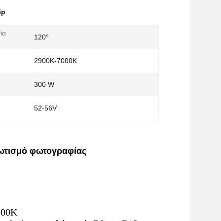
ip
ία
120°
2900K-7000K
300 W
52-56V
φωτισμό φωτογραφίας
500K