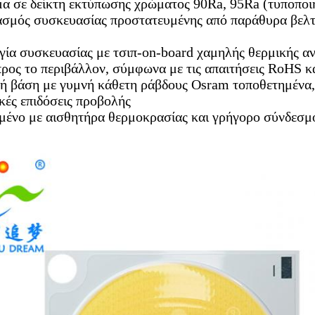
μα σε δείκτη εκτύπωσης χρώματος 90Ra, 95Ra (τυποποιη
ασμός συσκευασίας προστατευμένης από παράθυρα βελτι
γία συσκευασίας με τσιπ-on-board χαμηλής θερμικής αν
προς το περιβάλλον, σύμφωνα με τις απαιτήσεις RoHS
κή βάση με γυμνή κάθετη ράβδους Osram τοποθετημένα
ικές επιδόσεις προβολής
σμένο με αισθητήρα θερμοκρασίας και γρήγορο σύνδεσμ