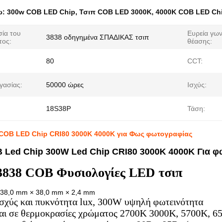
ω:
300w COB LED Chip
,
Τσιπ COB LED 3000K
,
4000K COB LED Ch
ία του
Ευρεία γων
3838 οδηγημένα ΣΠΑΔΙΚΑΣ τσιπ
τος:
θέασης:
80
CCT:
γασίας:
50000 ώρες
Ισχύς:
18S38P
Τάση:
COB LED Chip CRI80 3000K 4000K για Φως φωτογραφίας
 Led Chip 300W Led Chip CRI80 3000K 4000K Για 
838 COB Φυσιολογίες LED τσιπ
ς 38,0 mm × 38,0 mm × 2,4 mm
ισχύς και πυκνότητα lux, 300W υψηλή φωτεινότητα
εται σε θερμοκρασίες χρώματος 2700K 3000K, 5700K, 6