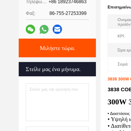
Τηλεφώνημα:
+86 18923746863
Επισημαίν
Φαξ:
86-755-27253399
Ονομασ
προϊόν
ΚΡΙ:
Μιλήστε τώρα.
Ώρα ερ
Σειρά:
Στείλε μας ένα μήνυμα.
3838 300W 
3838 COB
300W 3
• Διαστάσει
• Υψηλή 
• Διατίθ