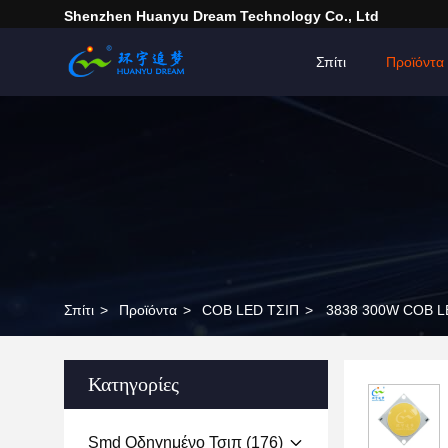
Shenzhen Huanyu Dream Technology Co., Ltd
Σπίτι
Προϊόντα
Σπίτι
>
Προϊόντα
>
COB LED ΤΣΙΠ
>
3838 300W COB LE
Κατηγορίες
Smd Οδηγημένο Τσιπ
(176)