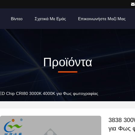
Βίντεο
Σχετικά Με Εμάς
Επικοινωνήστε Μαζί Μας
Προϊόντα
D Chip CRI80 3000K 4000K για Φως φωτογραφίας
3838 300
για Φως 