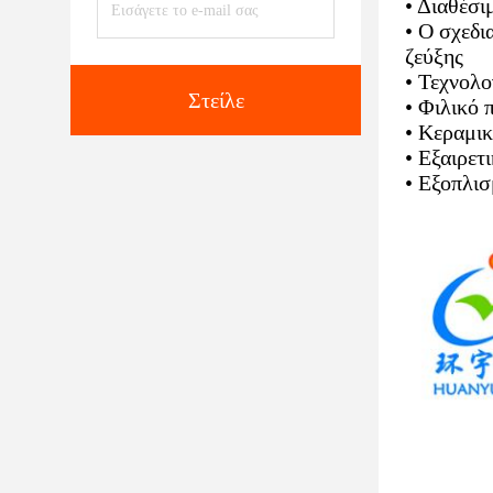
• Διαθέσι
• Ο σχεδι
ζεύξης
• Τεχνολο
Στείλε
• Φιλικό 
• Κεραμι
• Εξαιρετ
• Εξοπλι