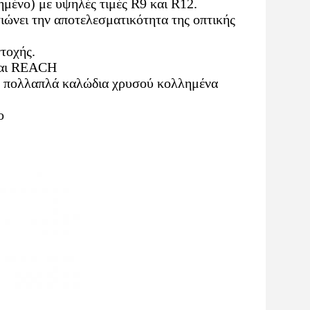
μένο) με υψηλές τιμές R9 και R12.
ώνει την αποτελεσματικότητα της οπτικής
τοχής.
 και REACH
, πολλαπλά καλώδια χρυσού κολλημένα
ο