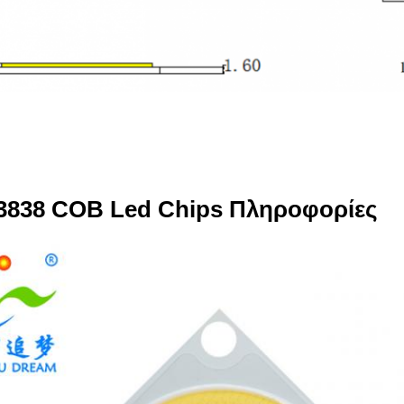
3838 COB Led Chips Πληροφορίες