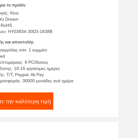
για το προϊόν
γής: Κίνα
Yu Dream
: RoHS
έλου: HY03834-30D3-1838B
ς και αποστολής
αγγελίας min: 1 κομμάτι
ted
επτομέρειες: 9 PC/δίσκος
οσης: 10-15 εργάσιμες ημέρες
: T/T, Paypal, Ali Pay
ροσφοράς: 30000 μονάδες ανά ημέρα
τε την καλύτερη τιμή