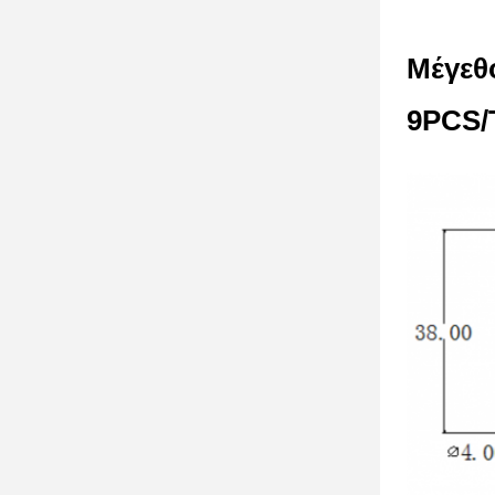
Μέγεθ
9PCS/T