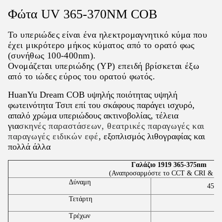
Φώτα UV 365-370NM COB
Το υπεριώδες είναι ένα ηλεκτρομαγνητικό κύμα που
έχει μικρότερο μήκος κύματος από το ορατό φως
(συνήθως 100-400nm).
Ονομάζεται υπεριώδης (ΥΡ) επειδή βρίσκεται έξω
από το ιώδες εύρος του ορατού φωτός.
HuanYu Dream COB υψηλής ποιότητας υψηλή
φωτεινότητα Τσιπ επί του σκάφους παράγει ισχυρό,
απαλό χρώμα υπεριώδους ακτινοβολίας, τέλεια
για
σκηνές παραστάσεων, θεατρικές παραγωγές και
παραγωγές ειδικών εφέ
, εξοπλισμός λιθογραφίας και
πολλά άλλα
Γαλάζιο 1919 365-375nm
(Αναπροσαρμόστε το CCT & CRI & Vo
Δύναμη
45-5
Τετάρτη
Τρέχων