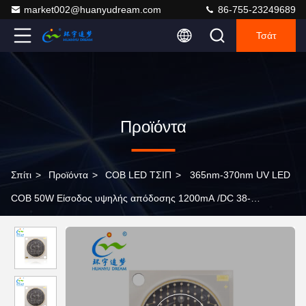
market002@huanyudream.com
86-755-23249689
Τσάτ
Προϊόντα
Σπίτι
>
Προϊόντα
>
COB LED ΤΣΙΠ
>
365nm-370nm UV LED
COB 50W Είσοδος υψηλής απόδοσης 1200mA /DC 38-
42V/50Watt