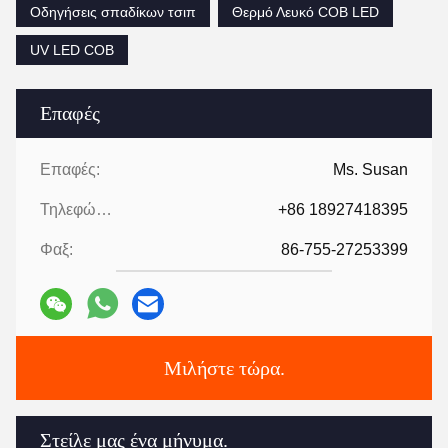
Οδηγήσεις σπαδίκων τσιπ
Θερμό Λευκό COB LED
UV LED COB
Επαφές
Επαφές:
Ms. Susan
Τηλεφώνημα:
+86 18927418395
Φαξ:
86-755-27253399
Μιλήστε τώρα.
Στείλε μας ένα μήνυμα.