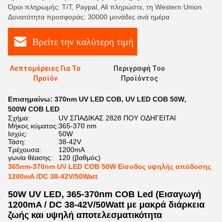
Όροι πληρωμής: T/T, Paypal, Ali πληρώστε, τη Western Union
Δυνατότητα προσφοράς: 30000 μονάδες ανά ημέρα
Βρείτε την καλύτερη τιμή
Λεπτομέρειες Για Το
Περιγραφή Του
Προϊόν
Προϊόντος
Επισημαίνω:
370nm UV LED COB
,
UV LED COB 50W
,
500W COB LED
Σχήμα:
UV ΣΠΑΔΙΚΑΣ 2828 ΠΟΥ ΟΔΗΓΕΙΤΑΙ
Μήκος κύματος:
365-370 nm
Ισχύς:
50W
Τάση:
38-42V
Τρέχουσα:
1200mA
γωνία θέασης:
120 (βαθμός)
365nm-370nm UV LED COB 50W Είσοδος υψηλής απόδοσης
1200mA /DC 38-42V/50Watt
50W UV LED, 365-370nm COB Led (Εισαγωγή
1200mA / DC 38-42V/50Watt με μακρά διάρκεια
ζωής και υψηλή αποτελεσματικότητα