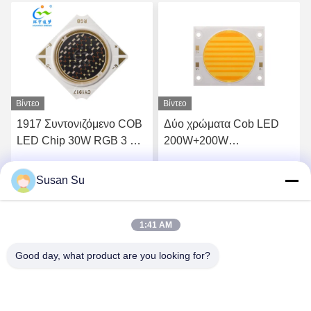
Βίντεο
Βίντεο
Β
1917 Συντονιζόμενο COB
Δύο χρώματα Cob LED
LED Chip 30W RGB 3 σε
200W+200W
1 Κόκκινο Πράσινο Μπλε
300W+300W 3838 5454
LED COB 300Ma
6050 LED COB Chip
Susan Su
Βρείτε την καλύτερη τιμή
Βρείτε την καλύτερη τιμή
2700K 6500K Ra98 για
φωτογραφία
1:41 AM
Good day, what product are you looking for?
Shenzhen Huanyu Dream Technology Co., Ltd