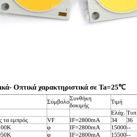
ικά
-
Οπτικά χαρακτηριστικά σε T
a
=25
℃
Συνθήκη
Σύμβολο
Τιμή
δοκιμής
Ελάχ.
Τυπ
ς τα εμπρός
VF
IF=2800mA
34
36
100K
φ
IF=2800mA
15000
--
050K
φ
IF=2800mA
15500
--