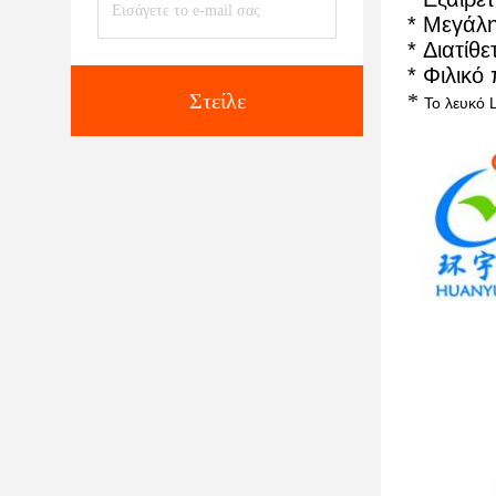
* Μεγάλ
* Διατίθ
*
Φιλικό
Στείλε
*
Το λευκό 