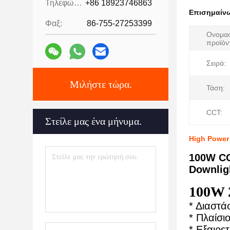
Τηλεφώνημα:
+86 18923746863
Επισημαίν
Φαξ:
86-755-27253399
Ονομασ
προϊόν
Σειρά:
Μιλήστε τώρα.
Τάση:
CCT:
Στείλε μας ένα μήνυμα.
High Power
100W CO
Downligh
100W 
* Διαστ
* Πλαίσι
* Εξαιρ