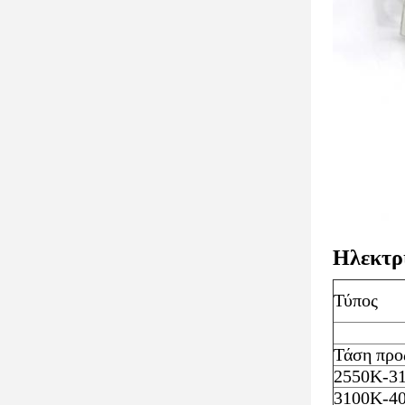
Ηλεκτρ
Τύπος
Τάση προ
2550K-3
3100K-4