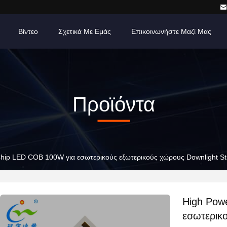
Βίντεο
Σχετικά Με Εμάς
Επικοινωνήστε Μαζί Μας
Προϊόντα
hip LED COB 100W για εσωτερικούς εξωτερικούς χώρους Downlight Str
High Pow
εσωτερικ