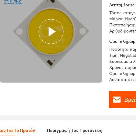
Streetlig
Λεπτομέρειες 
Τόπος καταγω
Μάρκα: Huan
Πιστοποίηση
Αριθμό μοντ
Όροι πληρωμή
Ποσότητα παρ
Τιμή: Negotia
Συσκευασία λ
Χρόνος παράδ
Όροι πληρωμής
Δυνατότητα π
Βρεί
ες Για Το Προϊόν
Περιγραφή Του Προϊόντος