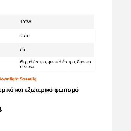
100W
2800
80
Θερμό άσπρο, φυσικό άσπρο, δροσερ
ό λευκό
wnlight Streetlig
ρικό και εξωτερικό φωτισμό
B