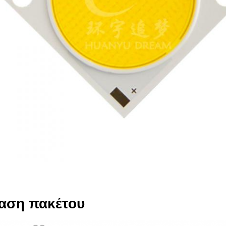
αση πακέτου