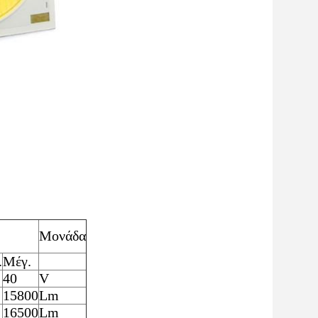
Μονάδα
.
Μέγ.
40
V
15800
Lm
16500
Lm