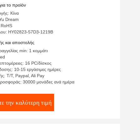
για το προϊόν
γής: Κίνα
Yu Dream
: RoHS
έλου: HY02823-57D3-1219B
ς και αποστολής
αγγελίας min: 1 κομμάτι
ted
επτομέρειες: 16 PC/δίσκος
οσης: 10-15 εργάσιμες ημέρες
: T/T, Paypal, Ali Pay
ροσφοράς: 30000 μονάδες ανά ημέρα
τε την καλύτερη τιμή