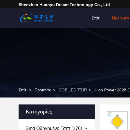
Shenzhen Huanyu Dream Technology Co., Ltd
Σπίτι
Προϊόντα
Σπίτι
>
Προϊόντα
>
COB LED ΤΣΙΠ
>
High Power 2828 C
Κατηγορίες
Smd Οδηγημένο Τσιπ
(176)