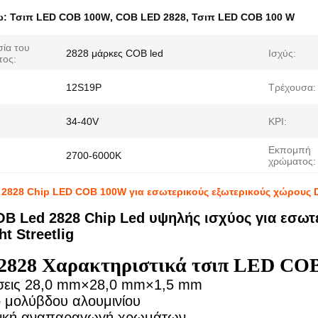
ω:
Τσιπ LED COB 100W
,
COB LED 2828
,
Τσιπ LED COB 100 W
ία του
2828 μάρκες COB led
Ισχύς:
τος:
12S19P
Τρέχουσα:
34-40V
ΚΡΙ:
Εκπομπή
2700-6000K
χρώματος:
 2828 Chip LED COB 100W για εσωτερικούς εξωτερικούς χώρους Do
B Led 2828 Chip Led υψηλής ισχύος για εσωτε
t Streetlig
2828 Χαρακτηριστικά τσιπ LED CO
άσεις 28,0 mm×28,0 mm×1,5 mm
ο μολύβδου αλουμινίου
ετική αναπαραγωγή χρωμάτων