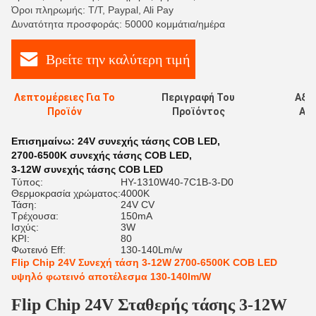
Όροι πληρωμής: T/T, Paypal, Ali Pay
Δυνατότητα προσφοράς: 50000 κομμάτια/ημέρα
Βρείτε την καλύτερη τιμή
Λεπτομέρειες Για Το
Περιγραφή Του
Αξι
Προϊόν
Προϊόντος
Αξι
Επισημαίνω:
24V συνεχής τάσης COB LED
,
2700-6500K συνεχής τάσης COB LED
,
3-12W συνεχής τάσης COB LED
Τύπος:
HY-1310W40-7C1B-3-D0
Θερμοκρασία χρώματος:
4000K
Τάση:
24V CV
Τρέχουσα:
150mA
Ισχύς:
3W
ΚΡΙ:
80
Φωτεινό Eff:
130-140Lm/w
Flip Chip 24V Συνεχή τάση 3-12W 2700-6500K COB LED
υψηλό φωτεινό αποτέλεσμα 130-140lm/W
Flip Chip 24V Σταθερής τάσης 3-12W