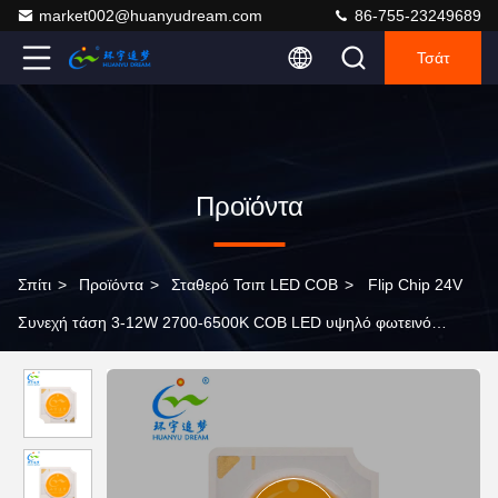
market002@huanyudream.com
86-755-23249689
Τσάτ
Προϊόντα
Σπίτι
>
Προϊόντα
>
Σταθερό Τσιπ LED COB
>
Flip Chip 24V
Συνεχή τάση 3-12W 2700-6500K COB LED υψηλό φωτεινό
αποτέλεσμα 130-140lm/W