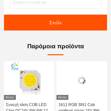
Στείλε
Παρόμοια προϊόντα
Βίντεο
Βίντεο
Συνεχή τάση COB LED
1611 RGB 3IN1 Cob
Chip DC24V 6W 6W 12W
σταθερή πίεση 24V 8W