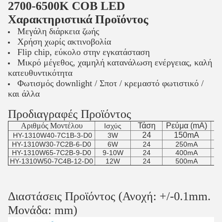
2700-6500K COB LED
Χαρακτηριστικά Προϊόντος
Μεγάλη διάρκεια ζωής
Χρήση χωρίς ακτινοβολία
Flip chip, εύκολο στην εγκατάσταση
Μικρό μέγεθος, χαμηλή κατανάλωση ενέργειας, καλή
κατευθυντικότητα
Φωτισμός downlight / Σποτ / κρεμαστό φωτιστικό /
και άλλα
Προδιαγραφές Προϊόντος
Αριθμός Μοντέλου
Τάση
Ρεύμα (mA)
Ισχύς
24
150mA
8
HY-1310W40-7C1B-3-D0
3W
HY-1310W30-7C2B-6-D0
6W
24
250mA
HY-1310W65-7C2B-9-D0
9-10W
24
400mA
HY-1310W50-7C4B-12-D0
12W
24
500mA
Διαστάσεις Προϊόντος (Ανοχή: +/-0.1mm.
Μονάδα: mm)