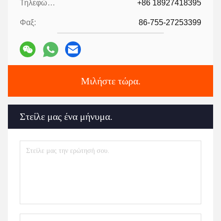
Τηλεφώνημα:
+86 18927418395
Φαξ:
86-755-27253399
Μιλήστε τώρα.
Στείλε μας ένα μήνυμα.