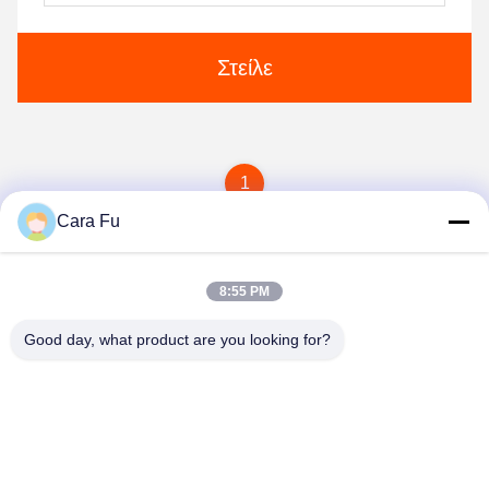
Στείλε
1
Cara Fu
8:55 PM
Good day, what product are you looking for?
Shenzhen Huanyu Dream Technology Co., Ltd
market002@huanyudream.com
86-755-23249689