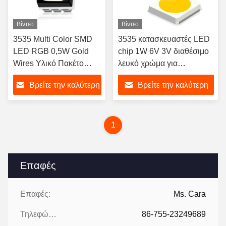
Βίντεο
Βίντεο
3535 Multi Color SMD
3535 κατασκευαστές LED
LED RGB 0,5W Gold
chip 1W 6V 3V διαθέσιμο
Wires Υλικό Πακέτο
λευκό χρώμα για
PLCC-6
εξωτερικό φωτισμό φυτών
Βρείτε την καλύτερη
Βρείτε την καλύτερη
κήπου με ευρεία γωνία
θέασης
τιμή
τιμή
1
Επαφές
Επαφές:
Ms. Cara
Τηλεφώνημα:
86-755-23249689