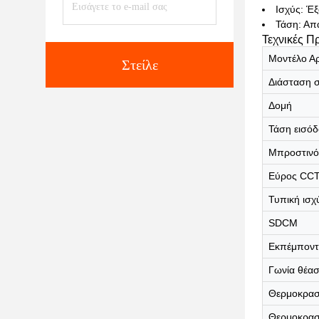
Ισχύς: Έ
Τάση: Απ
Τεχνικές Π
Μοντέλο Αρ
Στείλε
Διάσταση 
Δομή
Τάση εισό
Μπροστινό
Εύρος CC
Τυπική ισχ
SDCM
Εκπέμποντ
Γωνία θέα
Θερμοκρασί
Θερμοκρασ