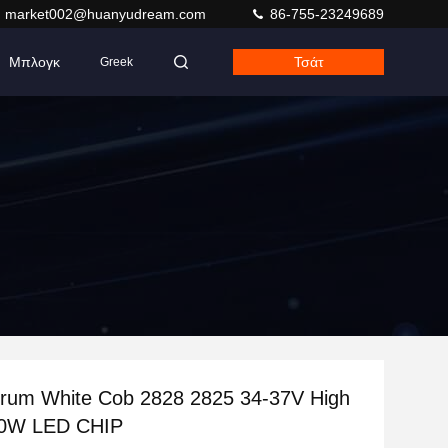
market002@huanyudream.com
86-755-23249689
Μπλογκ
Τσάτ
Greek
trum White Cob 2828 2825 34-37V High
20W LED CHIP