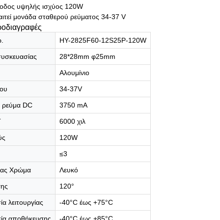
ξοδος υψηλής ισχύος 120W
αιτεί μονάδα σταθερού ρεύματος 34-37 V
ροδιαγραφές
.
HY-2825F60-12S25P-120W
συσκευασίας
28*28mm φ25mm
Αλουμίνιο
δου
34-37V
 ρεύμα DC
3750 mA
T
6000 χιλ
ύς
120W
≤3
ας Χρώμα
Λευκό
σης
120°
α λειτουργίας
-40°C έως +75°C
ία αποθήκευσης
-40°C έως +85°C