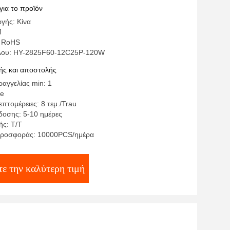
για το προϊόν
γής: Κίνα
M
: RoHS
έλου: HY-2825F60-12C25P-120W
ς και αποστολής
αγγελίας min: 1
te
πτομέρειες: 8 τεμ./Trau
οσης: 5-10 ημέρες
ς: Τ/Τ
προσφοράς: 10000PCS/ημέρα
τε την καλύτερη τιμή