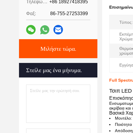
Τηλεφώνημα:
+86 18927418395
Επισημαίν
Φαξ:
86-755-27253399
Τύπος:
Εκπέμ
Χρώμα
Μιλήστε τώρα.
Θερμοκ
χρώματ
Εγγύησ
Στείλε μας ένα μήνυμα.
Full Spect
Τσιπ LED
Επισκόπησ
Ενσωματωμέν
ακρίβεια και
Βασικά Χαρ
Μοντέλο:
Ποιότητα
Απόδοση: