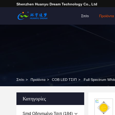
Shenzhen Huanyu Dream Technology Co., Ltd
Σπίτι
Προϊόντα
Σπίτι
>
Προϊόντα
>
COB LED ΤΣΙΠ
>
Full Spectrum Whi
Κατηγορίες
Smd Οδηγημένο Τσιπ
(184)