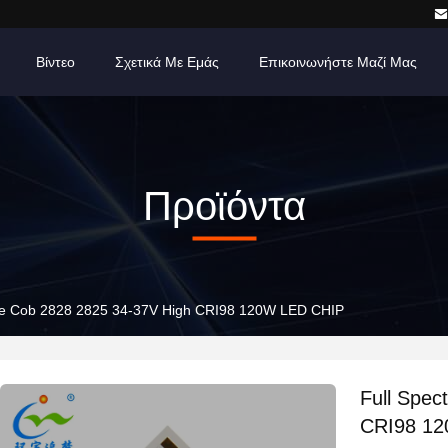
Βίντεο
Σχετικά Με Εμάς
Επικοινωνήστε Μαζί Μας
Προϊόντα
te Cob 2828 2825 34-37V High CRI98 120W LED CHIP
Full Spec
CRI98 1