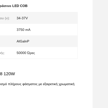
ράσινο LED COB
ου (v):
34-37V
3750 mA
AIGalnP
ωής:
50000 Ώρες
98 120W
μό πλήρους φάσματος με εξαιρετική χρωματική