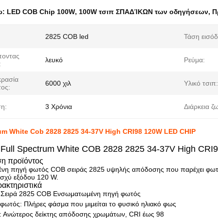
ω:
LED COB Chip 100W
,
100W τσιπ ΣΠΑΔΊΚΩΝ των οδηγήσεων
,
Π
2825 COB led
Τάση εισόδ
ποντας
λευκό
Ρεύμα:
:
ρασία
6000 χιλ
Υλικό τσιπ:
ος:
η:
3 Χρόνια
Διάρκεια ζ
rum White Cob 2828 2825 34-37V High CRI98 120W LED CHIP
 Full Spectrum White COB 2828 2825 34-37V High CRI
η προϊόντος
η πηγή φωτός COB σειράς 2825 υψηλής απόδοσης που παρέχει φωτισ
 ισχύ εξόδου 120 W.
ακτηριστικά
 Σειρά 2825 COB Ενσωματωμένη πηγή φωτός
 φωτός: Πλήρες φάσμα που μιμείται το φυσικό ηλιακό φως
 Ανώτερος δείκτης απόδοσης χρωμάτων, CRI έως 98