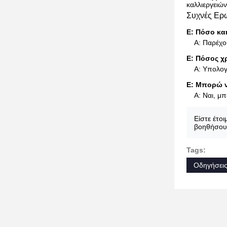
καλλιεργειώ
Συχνές Ερ
Ε: Πόσο κα
Α: Παρέχο
Ε: Πόσος χ
Α: Υπολογ
Ε: Μπορώ ν
Α: Ναι, μ
Είστε έτοι
βοηθήσου
Tags:
Οδηγήσεις