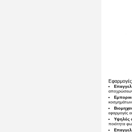
Εφαρμογές
Επαγγελ
αποχρώσεων 
Εμπορικό
κοσμημάτων 
Βιομηχαν
εφαρμογές ε
Υψηλός φ
ποιότητα φω
Επαγγελ