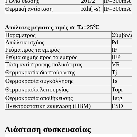
Γωνία θέασης
2θ1/2
IF=300mA
Θερμική αντίσταση
Rth(j-s)
IF=300mA
Απόλυτες μέγιστες τιμές σε Ta=25℃
Παράμετρος
Σύμβολο
Απώλεια ισχύος
Pd
Ρεύμα προς τα εμπρός
IF
Ρεύμα αιχμής προς τα εμπρός
IFP
Τάση αντίστροφης πολικότητας
VR
Θερμοκρασία διασταύρωσης
Tj
Θερμοκρασία συγκόλλησης
Ts
Θερμοκρασία λειτουργίας
Topr
Θερμοκρασία αποθήκευσης
Tstg
Ηλεκτροστατική εκκένωση (HBM)
ESD
Διάσταση συσκευασίας