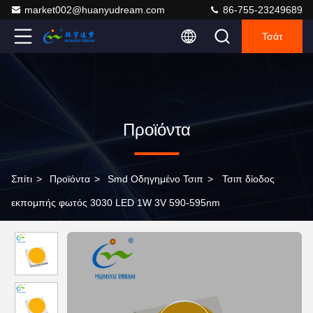
market002@huanyudream.com
86-755-23249689
Τσάτ
Προϊόντα
Σπίτι
>
Προϊόντα
>
Smd Οδηγημένο Τσιπ
>
Τσιπ δίοδος
εκπομπής φωτός 3030 LED 1W 3V 590-595nm