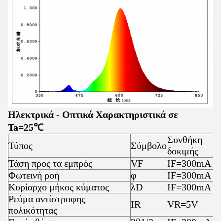
Ηλεκτρικά - Οπτικά Χαρακτηριστικά σε
Ta=25℃
Συνθήκη
Τύπος
Σύμβολο
δοκιμής
Τάση προς τα εμπρός
VF
IF=300mA
Φωτεινή ροή
φ
IF=300mA
Κυρίαρχο μήκος κύματος
λD
IF=300mA
Ρεύμα αντίστροφης
IR
VR=5V
πολικότητας