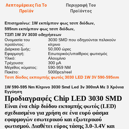
Λεπτομέρειες Για Το
Περιγραφή Του
Προϊόν
Προϊόντος
Επισημαίνω:
1W εκπέμπον φως τσιπ διόδων
,
595nm εκπέμπον φως τσιπ διόδων
,
ΤΣΙΠ 1W 3V 3030 οδηγήσεων
Ονομασία του
3030 SMD που οδηγούνται πελεκούν
προϊόντος:
κίτρινο
Διάρκεια ζωής:
50,000 ώρες
Εφαρμογή:
Εσωτερικός/υπαίθριος φωτισμός
Υλικό:
Αλουμίνιο
Τρέχουσα:
300 μΑ
Μέγεθος κύματος:
590-959 NM
Πακέτο:
5000pcs/reel
Τσιπ δίοδος εκπομπής φωτός 3030 LED 1W 3V 590-595nm
1W 590-595 Nm Κίτρινο 3030 Smd Led 3v 300mA Με 3 Χρόνια
Εγγύηση
Προδιαγραφές Chip LED 3030 SMD
Είναι ένα chip διόδου εκπομπής φωτός (LED)
σχεδιασμένο για χρήση σε ένα ευρύ φάσμα
εφαρμογών εσωτερικού και εξωτερικού
φωτισμού. Διαθέτει εύρος τάσης 3.0-3.4V και