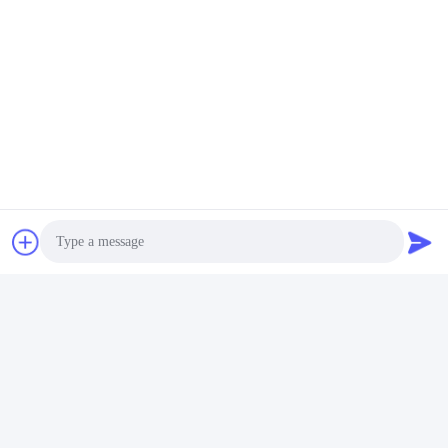
Photo
Video Call
Audio Call