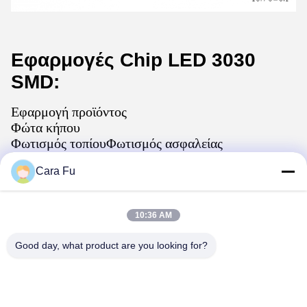
Εφαρμογές Chip LED 3030
SMD:
Εφαρμογή προϊόντος
Φώτα κήπου
Φωτισμός τοπίουΦωτισμός ασφαλείας
Κίτρινα προειδοποιητικά φώτα
Cara Fu
Φως ασθενοφόρου
Φώτα περιπολικού
Φώτα σηματοδότησης
10:36 AM
Φωτιστικά δρόμου LED μετατροπής φωσφόρου
(pca) κεχριμπαριού
Good day, what product are you looking for?