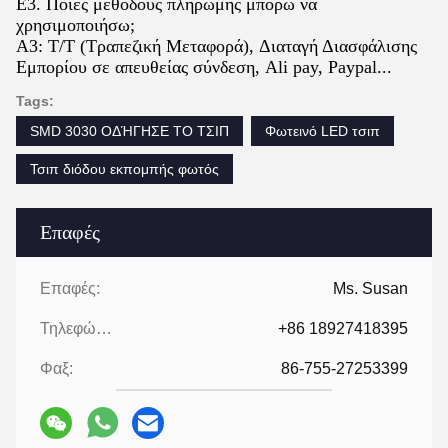
Ε3. Ποιες μεθόδους πληρωμής μπορώ να
χρησιμοποιήσω;
Α3: T/T (Τραπεζική Μεταφορά), Διαταγή Διασφάλισης
Εμπορίου σε απευθείας σύνδεση, Ali pay, Paypal...
Tags:
SMD 3030 ΟΔΉΓΗΣΕ ΤΟ ΤΣΙΠ
Φωτεινό LED τσιπ
Τσιπ διόδου εκπομπής φωτός
Επαφές
Επαφές:
Ms. Susan
Τηλεφώνημα:
+86 18927418395
Φαξ:
86-755-27253399