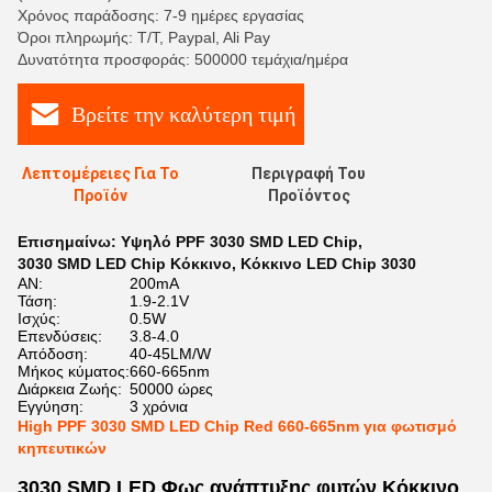
Χρόνος παράδοσης: 7-9 ημέρες εργασίας
Όροι πληρωμής: T/T, Paypal, Ali Pay
Δυνατότητα προσφοράς: 500000 τεμάχια/ημέρα
Βρείτε την καλύτερη τιμή
Λεπτομέρειες Για Το
Περιγραφή Του
Προϊόν
Προϊόντος
Επισημαίνω:
Υψηλό PPF 3030 SMD LED Chip
,
3030 SMD LED Chip Κόκκινο
,
Κόκκινο LED Chip 3030
ΑΝ:
200mA
Τάση:
1.9-2.1V
Ισχύς:
0.5W
Επενδύσεις:
3.8-4.0
Απόδοση:
40-45LM/W
Μήκος κύματος:
660-665nm
Διάρκεια Ζωής:
50000 ώρες
Εγγύηση:
3 χρόνια
High PPF 3030 SMD LED Chip Red 660-665nm για φωτισμό
κηπευτικών
3030 SMD LED Φως ανάπτυξης φυτών Κόκκινο