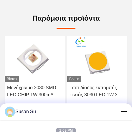
Παρόμοια προϊόντα
Βίντεο
Βίντεο
Μονόχρωμο 3030 SMD
Τσιπ δίοδος εκπομπής
LED CHIP 1W 300mA
φωτός 3030 LED 1W 3V
Συμβατό με RoHS
590-595nm
Susan Su
ή
Βρείτε την καλύτερη τιμή
Βρείτε την καλύτερη τιμή
1:09 PM