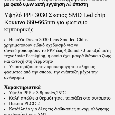
με φακό 0,5W 3ετή εγγύηση Αξιόπιστη
Υψηλό PPF 3030 Σκοπός SMD Led chip
Κόκκινο 660-665nm για φωτισμό
κηπουρικής
HuanYu Dream 3030 Lens Smd led Chips
χρησιμοποιούν ειδικό σχεδιασμό για να
συνειδητοποιήσουν το PPF έως 4,0umol / J με αξιόπιστη
τεχνολογία Pacakging, η οποία έχει μακρά διάρκεια ζωής
και αντοχή στη θερμότητα
Υποστηρίζουμε την προσαρμογή του πλήρους
φάσματος από την σπορά, την ανάπτυξη μέχρι την
ανθοφορία
Χαρακτηριστικά
Υψηλό PPF > 3.8
μmol/s,
25°C
Καλή απώλεια θερμότητας, ταιριάζει στο αυτόματο
Πακέτο PLCC-2
Κατάλληλο για όλες τις διαδικασίες συναρμολόγησης
και συγκόλλησης SMT