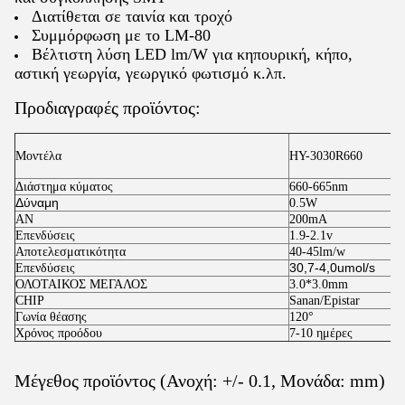
Διατίθεται σε ταινία και τροχό
Συμμόρφωση με το LM-80
Βέλτιστη λύση LED lm/W για κηπουρική, κήπο,
αστική γεωργία, γεωργικό φωτισμό κ.λπ.
Προδιαγραφές προϊόντος:
Μοντέλα
HY-3030R660
Διάστημα κύματος
660-665nm
Δύναμη
0.5W
ΑΝ
200mA
Επενδύσεις
1.9-2.1v
Αποτελεσματικότητα
40-45lm/w
30,7-4,0umol/s
Επενδύσεις
ΟΛΟΤΑΙΚΟΣ ΜΕΓΑΛΟΣ
3.0*3.0mm
CHIP
Sanan/Epistar
Γωνία θέασης
120°
Χρόνος προόδου
7-10 ημέρες
Μέγεθος προϊόντος (Ανοχή: +/- 0.1, Μονάδα: mm)