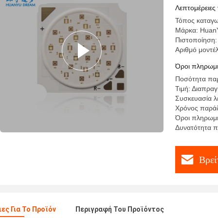
Λεπτομέρειες 
Τόπος καταγω
Μάρκα: Huan
Πιστοποίηση
Αριθμό μοντέ
Όροι πληρωμή
Ποσότητα παρ
Τιμή: Διαπρα
Συσκευασία λε
Χρόνος παράδ
Όροι πληρωμής
Δυνατότητα 
Βρεί
ες Για Το Προϊόν
Περιγραφή Του Προϊόντος