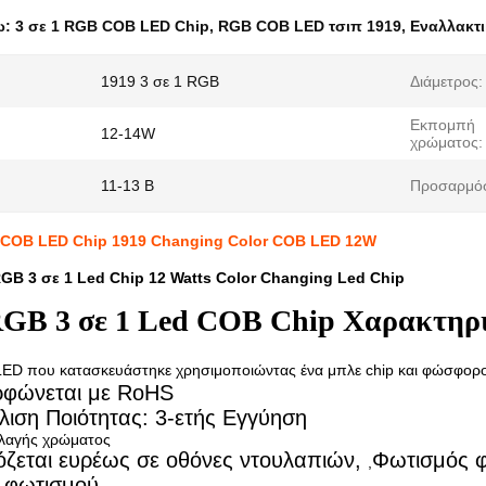
ω:
3 σε 1 RGB COB LED Chip
,
RGB COB LED τσιπ 1919
,
Εναλλακτ
1919 3 σε 1 RGB
Διάμετρος:
Εκπομπή
12-14W
χρώματος:
11-13 Β
Προσαρμόσ
 COB LED Chip 1919 Changing Color COB LED 12W
GB 3 σε 1 Led Chip 12 Watts Color Changing Led Chip
RGB 3 σε 1 Led COB Chip Χαρακτηρ
LED που κατασκευάστηκε χρησιμοποιώντας ένα μπλε chip και φώσφορ
ρφώνεται με RoHS
λιση Ποιότητας: 3-ετής Εγγύηση
αλλαγής χρώματος
όζεται ευρέως σε
οθόνες ντουλαπιών,
Φωτισμός φ
,
ς φωτισμού