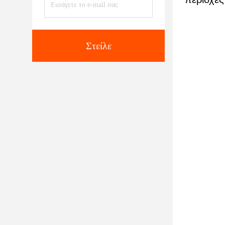
Στείλε