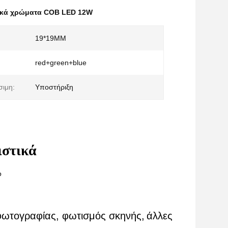
ικά χρώματα COB LED 12W
19*19MM
red+green+blue
ιμη:
Υποστήριξη
ιστικά
ο
ωτογραφίας, φωτισμός σκηνής,
άλλες