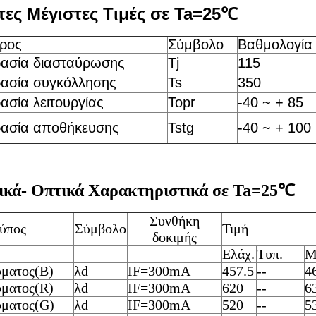
ες Μέγιστες Τιμές σε Ta=25
℃
ρος
Σύμβολο
Βαθμολογία
ασία διασταύρωσης
Tj
115
ασία συγκόλλησης
Ts
350
σία λειτουργίας
Topr
-40 ~ + 85
ασία αποθήκευσης
Tstg
-40 ~ + 100
ικά
-
Οπτικά Χαρακτηριστικά σε T
a
=25
℃
Συνθήκη
ύπος
Σύμβολο
Τιμή
δοκιμής
Ελάχ.
Τυπ.
Μ
ματος(B)
λd
IF=300mA
457.5
--
4
ματος(R)
λd
IF=300mA
620
--
6
ματος(G)
λd
IF=300mA
520
--
5