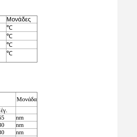
Μονάδες
℃
℃
℃
℃
Μονάδα
έγ.
65
nm
30
nm
30
nm