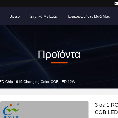
Βίντεο
Σχετικά Με Εμάς
Επικοινωνήστε Μαζί Μας
Προϊόντα
ED Chip 1919 Changing Color COB LED 12W
3 σε 1 R
COB LED