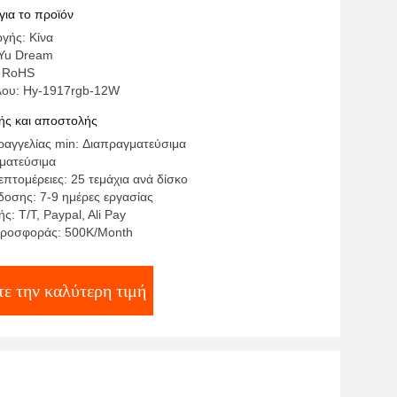
για το προϊόν
γής: Κίνα
Yu Dream
: RoHS
λου: Hy-1917rgb-12W
ς και αποστολής
αγγελίας min: Διαπραγματεύσιμα
γματεύσιμα
πτομέρειες: 25 τεμάχια ανά δίσκο
οσης: 7-9 ημέρες εργασίας
: T/T, Paypal, Ali Pay
προσφοράς: 500K/Month
τε την καλύτερη τιμή