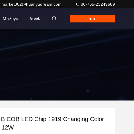
market002@huanyudream.com
86-755-23249689
Μπλογκ
Τσάτ
Greek
GB COB LED Chip 1919 Changing Color
 12W