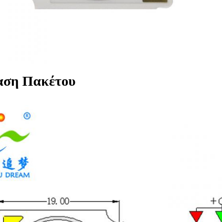
αση Πακέτου