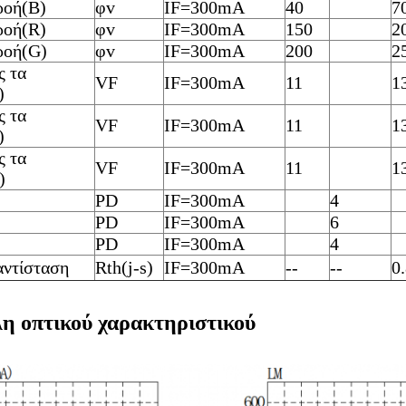
ροή(B)
φv
IF=300mA
40
7
ροή(R)
φv
IF=300mA
150
2
ροή(G)
φv
IF=300mA
200
2
ς τα
VF
IF=300mA
11
1
)
ς τα
VF
IF=300mA
11
1
)
ς τα
VF
IF=300mA
11
1
)
PD
IF=300mA
4
PD
IF=300mA
6
PD
IF=300mA
4
αντίσταση
Rth(j-s)
IF=300mA
--
--
0
η οπτικού χαρακτηριστικού