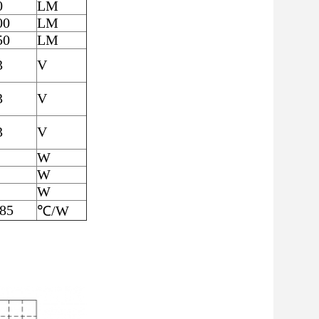
0
LM
00
LM
50
LM
3
V
3
V
3
V
W
W
W
.85
℃/W