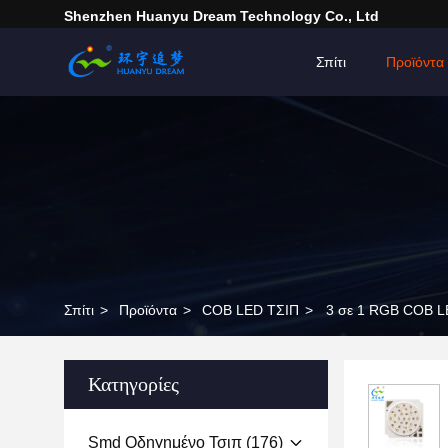
Shenzhen Huanyu Dream Technology Co., Ltd
Σπίτι
Προϊόντα
Σπίτι
>
Προϊόντα
>
COB LED ΤΣΙΠ
>
3 σε 1 RGB COB L
Κατηγορίες
Smd Οδηγημένο Τσιπ
(176)