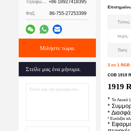
Τηλεφώνημα:
+86 18927418395
Επισημαίν
Φαξ:
86-755-27253399
Τύπος:
Ισχύς:
Μιλήστε τώρα.
Τάση:
3 σε 1 RGB
Στείλε μας ένα μήνυμα.
COB 1919 R
1919 
*
Το Λευκό 
* Συμμο
* Διασφά
* Ευελιξία 
* Εφαρμ
περιοχέ