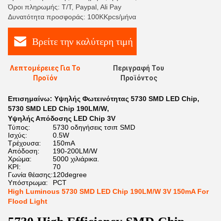
Όροι πληρωμής: T/T, Paypal, Ali Pay
Δυνατότητα προσφοράς: 100KKpcs/μήνα
Βρείτε την καλύτερη τιμή
Λεπτομέρειες Για Το
Περιγραφή Του
Προϊόν
Προϊόντος
Επισημαίνω:
Υψηλής Φωτεινότητας 5730 SMD LED Chip
,
5730 SMD LED Chip 190LM/W
,
Υψηλής Απόδοσης LED Chip 3V
Τύπος:
5730 οδηγήσεις τσιπ SMD
Ισχύς:
0.5W
Τρέχουσα:
150mA
Απόδοση:
190-200LM/W
Χρώμα:
5000 χιλιάρικα.
ΚΡΙ:
70
Γωνία θέασης:
120degree
Υπόστρωμα:
PCT
High Luminous 5730 SMD LED Chip 190LM/W 3V 150mA For
Flood Light