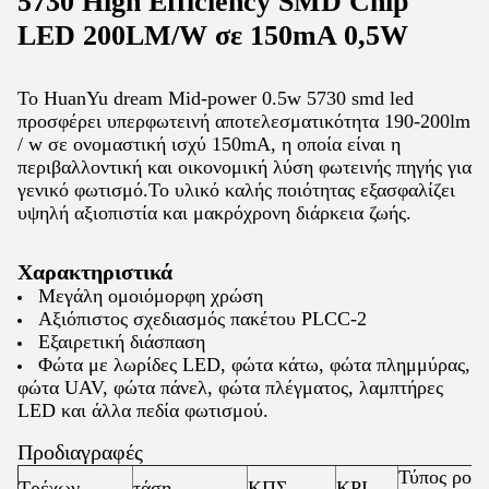
5730 High Efficiency SMD Chip
LED 200LM/W σε 150mA 0,5W
Το HuanYu dream Mid-power 0.5w 5730 smd led
προσφέρει υπερφωτεινή αποτελεσματικότητα 190-200lm
/ w σε ονομαστική ισχύ 150mA, η οποία είναι η
περιβαλλοντική και οικονομική λύση φωτεινής πηγής για
γενικό φωτισμό.Το υλικό καλής ποιότητας εξασφαλίζει
υψηλή αξιοπιστία και μακρόχρονη διάρκεια ζωής.
Χαρακτηριστικά
Μεγάλη ομοιόμορφη χρώση
Αξιόπιστος σχεδιασμός πακέτου PLCC-2
Εξαιρετική διάσπαση
Φώτα με λωρίδες LED, φώτα κάτω, φώτα πλημμύρας,
φώτα UAV, φώτα πάνελ, φώτα πλέγματος, λαμπτήρες
LED και άλλα πεδία φωτισμού.
Προδιαγραφές
Τύπος ροής
Τρέχων
τάση
ΚΠΣ
ΚΡΙ