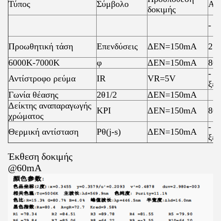
Τύπος
Σύμβολο
Αξ
δοκιμής
- Μ
Προωθητική τάση
Επενδύσεις
ΔΕΝ=150mA
2.8
6000K-7000K
φ
ΔΕΝ=150mA
80
- Δ
Αντίστροφο ρεύμα
IR
VR=5V
ξέρ
Γωνία θέασης
2θ1/2
ΔΕΝ=150mA
Δείκτης αναπαραγωγής
ΚΡΙ
ΔΕΝ=150mA
80
χρώματος
- Δ
Θερμική αντίσταση
Ρθ(j-s)
ΔΕΝ=150mA
ξέρ
Έκθεση δοκιμής
@60mA