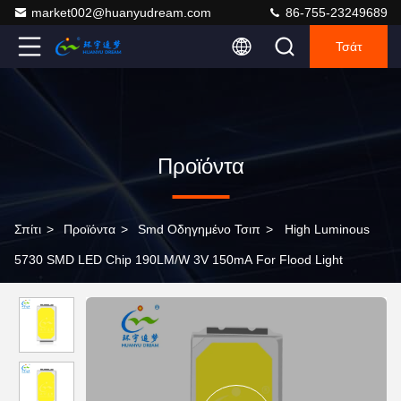
market002@huanyudream.com
86-755-23249689
Τσάτ
Προϊόντα
Σπίτι
>
Προϊόντα
>
Smd Οδηγημένο Τσιπ
>
High Luminous
5730 SMD LED Chip 190LM/W 3V 150mA For Flood Light