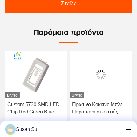
Στείλε
Παρόμοια προϊόντα
Βίντεο
Βίντεο
Custom 5730 SMD LED
Πράσινο Κόκκινο Μπλε
Chip Red Green Blue
Παράπονο συσκευής
High Voltage 6V 9V 18V
τοποθέτησης επιφανείας
36V
LED SMD 5730 Chip
Susan Su
ή
Βρείτε την καλύτερη τιμή
Βρείτε την καλύτερη τιμή
RoHS