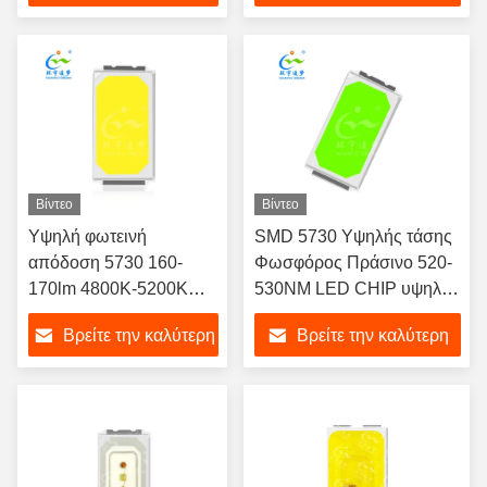
τιμή
τιμή
Βίντεο
Βίντεο
Υψηλή φωτεινή
SMD 5730 Υψηλής τάσης
απόδοση 5730 160-
Φωσφόρος Πράσινο 520-
170lm 4800K-5200K
530NM LED CHIP υψηλής
Ra80 SMD LED Chip
φωτεινότητας
Βρείτε την καλύτερη
Βρείτε την καλύτερη
για ηλιακό φως δρόμου
τιμή
τιμή