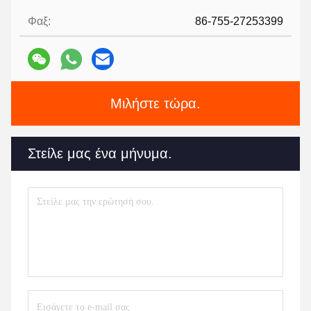
Φαξ:
86-755-27253399
Μιλήστε τώρα.
Στείλε μας ένα μήνυμα.