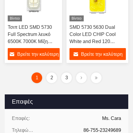
Βίντεο
Βίντεο
Τσιπ LED SMD 5730
SMD 5730 5630 Dual
Full Spectrum λευκό
Color LED CHIP Cool
6500K 7000K Μίξη
White and Red 120
Λευκού Χρώματος
Degree Taillight SMD LED
Βρείτε την καλύτερη
Βρείτε την καλύτερη
Διαθέσιμη Προσαρμογή
SMD LED
1W Για φώτα ενυδρείων
τιμή
τιμή
υδρόβια φυτά και
τροπικά ψάρια
1
2
3
Επαφές
Επαφές:
Ms. Cara
Τηλεφώνημα:
86-755-23249689