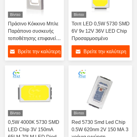
Βίντεο
Βίντεο
Πράσινο Κόκκινο Μπλε
Τσιπ LED 0,5W 5730 SMD
Παράπονο συσκευής
6V 9v 12V 36V LED Chip
τοποθέτησης επιφανείας
Προσαρμοσμένο
LED SMD 5730 Chip
Βρείτε την καλύτερη
Βρείτε την καλύτερη
RoHS
τιμή
τιμή
Βίντεο
Βίντεο
0,5W 4000K 5730 SMD
Red 5730 Smd Led Chip
LED Chip 3V 150mA
0.5W 620nm 2V 150 MA 3
65LM-70LM LED Diode
χρόνια εγγύηση