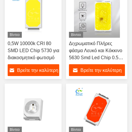
Βίντεο
Βίντεο
0,5W 10000k CRI 80
Διχρωματικό Πλήρες
SMD LED Chip 5730 για
φάσμα Λευκό και Κόκκινο
διακοσμητικό φωτισμό
5630 Smd Led Chip 0.5W
620nm 2V 150 MA δύο
Βρείτε την καλύτερη
Βρείτε την καλύτερη
χρώματα για Φως ομίχλης
αυτοκινήτου και εσωτερικό
τιμή
τιμή
φωτισμό περιβάλλοντος
αυτοκινήτου 3 έτη εγγύηση
Βίντεο
Βίντεο