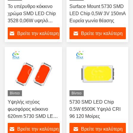
Το υπέρυθρο κόκκινο
Surface Mount 5730 SMD
χρώμα SMD LED Chip
LED Chip 0,5W 3V 150mA
3528 0,06W υψηλό
Ευρεία γωνία θέασης
άνοιγμα κύπελλου
Βρείτε την καλύτερη
Βρείτε την καλύτερη
μπορεί να
χρησιμοποιηθεί ως
τιμή
τιμή
φακό κόκκινο εκπέμπει
χρώμα LED Chip για
θεραπευτικό φως και
φωτισμό αυτοκινήτων
Βίντεο
Βίντεο
Υψηλής ισχύος
5730 SMD LED Chip
φωσφόρος κόκκινο
0.5W 6500K Υψηλό CRI
620nm 5730 SMD LED
96 120 Μοίρες
chip 1W 18V 50mA
Βρείτε την καλύτερη
Βρείτε την καλύτερη
Wide Viewing Angle