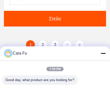
Στείλε
1
2
3
Cara Fu
7:59 PM
Good day, what product are you looking for?
Shenzhen Huanyu Dream Technology Co., Ltd
market002@huanyudream.com