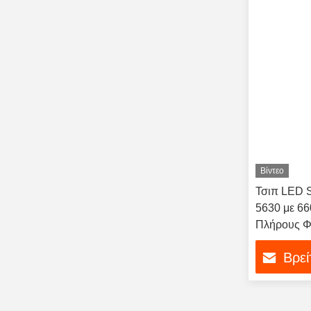
Βίντεο
Τσιπ LED 
5630 με 6
Πλήρους Φ
Χρόνια Εγ
Βρεί
Ατμόσφαιρ