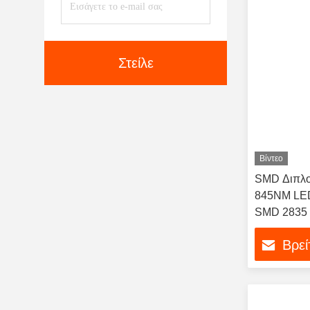
Στείλε
Βίντεο
SMD Διπλ
845NM LED
SMD 2835
Βρεί