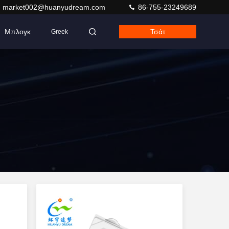
market002@huanyudream.com
86-755-23249689
Μπλογκ
Τσάτ
Greek