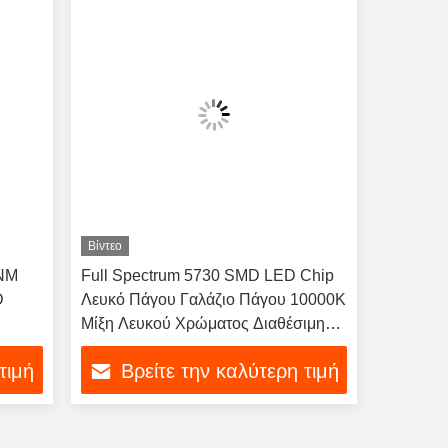
Βίντεο
0NM
Full Spectrum 5730 SMD LED Chip
D
Λευκό Πάγου Γαλάζιο Πάγου 10000K
Μίξη Λευκού Χρώματος Διαθέσιμη
Προσαρμογή 1W Για Φώτα
τιμή
Βρείτε την καλύτερη τιμή
Ενυδρείου υδρόβια φυτά και τροπικά
ψάρια