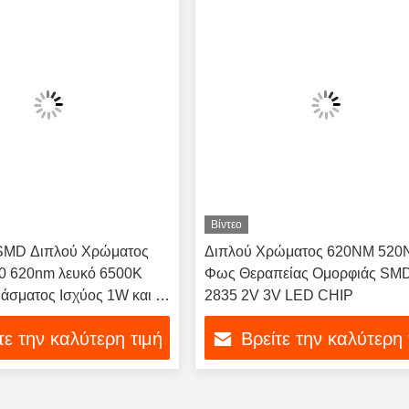
Βίντεο
SMD Διπλού Χρώματος
Διπλού Χρώματος 620NM 52
60 620nm λευκό 6500K
Φως Θεραπείας Ομορφιάς SM
άσματος Ισχύος 1W και 3
2835 2V 3V LED CHIP
γύηση για Διακόσμηση
τε την καλύτερη τιμή
Βρείτε την καλύτερη 
ας Αυτοκινήτου