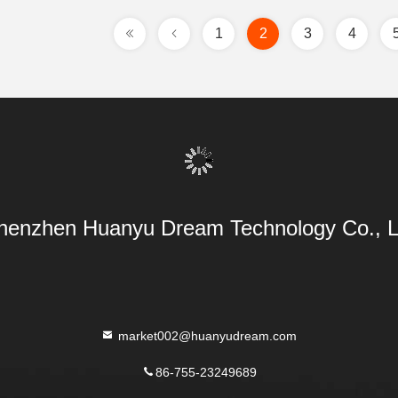
1
2
3
4
henzhen Huanyu Dream Technology Co., L
market002@huanyudream.com
86-755-23249689