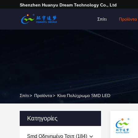
Shenzhen Huanyu Dream Technology Co., Ltd
Σπίτι
Προϊόντα
Σπίτι
>
Προϊόντα
>
Κίνα Πολύχρωμο SMD LED
Κατηγορίες
Smd Οδηγημένο Τσιπ
(184)