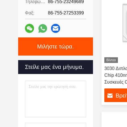
Τηλεφώνημα:
86-755-23249689
Φαξ:
86-755-27253399
Μιλήστε τώρα.
Βίντεο
Στείλε μας ένα μήνυμα.
3030 Διπλ
Chip 410n
Συσκευές 
Βρεί