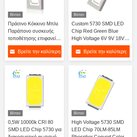
Βίντεο
Βίντεο
Πράσινο Κόκκινο Μπλε
Custom 5730 SMD LED
Παράπονο συσκευής
Chip Red Green Blue
τοποθέτησης επιφανείας
High Voltage 6V 9V 18V
LED SMD 5730 Chip
36V
Βρείτε την καλύτερη
Βρείτε την καλύτερη
RoHS
τιμή
τιμή
Βίντεο
Βίντεο
0,5W 10000k CRI 80
High Voltage 5730 SMD
SMD LED Chip 5730 για
LED Chip 70LM-85LM
διακοσμητικό φωτισμό
Phosphor Convert Color