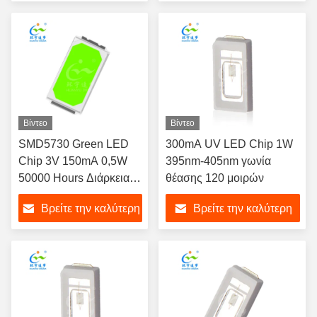
τιμή
τιμή
Βίντεο
Βίντεο
SMD5730 Green LED
300mA UV LED Chip 1W
Chip 3V 150mA 0,5W
395nm-405nm γωνία
50000 Hours Διάρκεια
θέασης 120 μοιρών
ζωής
Βρείτε την καλύτερη
Βρείτε την καλύτερη
τιμή
τιμή