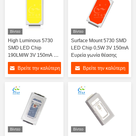
Βίντεο
Βίντεο
High Luminous 5730
Surface Mount 5730 SMD
SMD LED Chip
LED Chip 0,5W 3V 150mA
190LM/W 3V 150mA For
Ευρεία γωνία θέασης
Flood Light
Βρείτε την καλύτερη
Βρείτε την καλύτερη
τιμή
τιμή
Βίντεο
Βίντεο