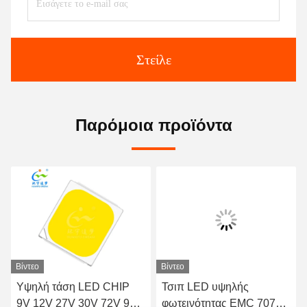
Στείλε
Παρόμοια προϊόντα
Βίντεο
Βίντεο
Υψηλή τάση LED CHIP
Τσιπ LED υψηλής
9V 12V 27V 30V 72V 9
φωτεινότητας EMC 7070