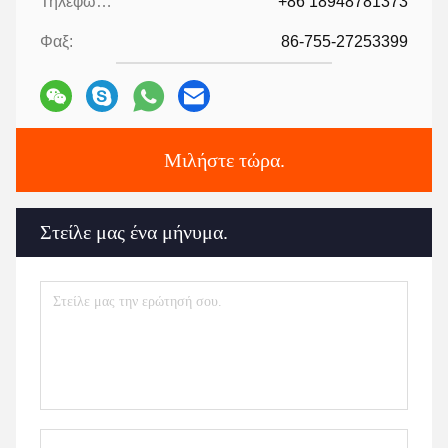
Τηλεφώνημα:
+86 18948781373
Φαξ:
86-755-27253399
Μιλήστε τώρα.
Στείλε μας ένα μήνυμα.