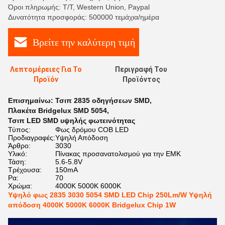
Όροι πληρωμής: T/T, Western Union, Paypal
Δυνατότητα προσφοράς: 500000 τεμάχια/ημέρα
Βρείτε την καλύτερη τιμή
Λεπτομέρειες Για Το
Περιγραφή Του
Προϊόν
Προϊόντος
Επισημαίνω:
Τσιπ 2835 οδηγήσεων SMD
,
Πλακέτα Bridgelux SMD 5054
,
Τσιπ LED SMD υψηλής φωτεινότητας
Τύπος:
Φως δρόμου COB LED
Προδιαγραφές:
Υψηλή Απόδοση
Άρθρο:
3030
Υλικό:
Πίνακας προσανατολισμού για την ΕΜΚ
Τάση:
5.6-5.8V
Τρέχουσα:
150mA
Ρα:
70
Χρώμα:
4000K 5000K 6000K
Υψηλό φως 2835 3030 5054 SMD LED Chip 250Lm/W Υψηλή
απόδοση 4000K 5000K 6000K Bridgelux Chip 1W