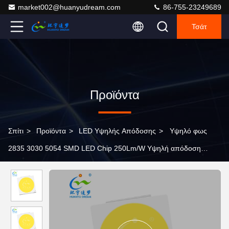
market002@huanyudream.com
86-755-23249689
Τσάτ
Προϊόντα
Σπίτι
>
Προϊόντα
>
LED Υψηλής Απόδοσης
>
Υψηλό φως
2835 3030 5054 SMD LED Chip 250Lm/W Υψηλή απόδοση
4000K 5000K 6000K Bridgelux Chip 1W