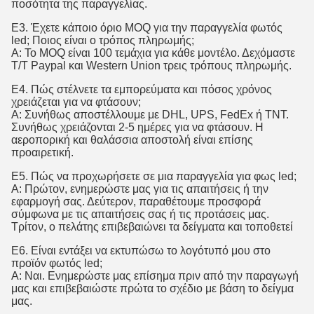
ποσότητα της παραγγελίας.
Ε3. Έχετε κάποιο όριο MOQ για την παραγγελία φωτός
led; Ποιος είναι ο τρόπος πληρωμής;
Α: Το MOQ είναι 100 τεμάχια για κάθε μοντέλο. Δεχόμαστε
T/T Paypal και Western Union τρεις τρόπους πληρωμής.
Ε4. Πώς στέλνετε τα εμπορεύματα και πόσος χρόνος
χρειάζεται για να φτάσουν;
Α: Συνήθως αποστέλλουμε με DHL, UPS, FedEx ή TNT.
Συνήθως χρειάζονται 2-5 ημέρες για να φτάσουν. Η
αεροπορική και θαλάσσια αποστολή είναι επίσης
προαιρετική.
Ε5. Πώς να προχωρήσετε σε μια παραγγελία για φως led;
Α: Πρώτον, ενημερώστε μας για τις απαιτήσεις ή την
εφαρμογή σας. Δεύτερον, παραθέτουμε προσφορά
σύμφωνα με τις απαιτήσεις σας ή τις προτάσεις μας.
Τρίτον, ο πελάτης επιβεβαιώνει τα δείγματα και τοποθετεί
Ε6. Είναι εντάξει να εκτυπώσω το λογότυπό μου στο
προϊόν φωτός led;
Α: Ναι. Ενημερώστε μας επίσημα πριν από την παραγωγή
μας και επιβεβαιώστε πρώτα το σχέδιο με βάση το δείγμα
μας.