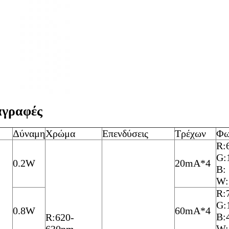
αγραφές
Δύναμη
Χρώμα
Επενδύσεις
Τρέχων
Φω
R:
G:
0.2W
20mA*4
Β:
W:
R:
G:
0.8W
60mA*4
Β:
R:620-
W: