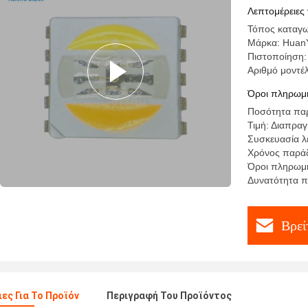
Λεπτομέρειες 
Τόπος καταγω
Μάρκα: Huan
Πιστοποίηση
Αριθμό μοντ
Όροι πληρωμή
Ποσότητα παρ
Τιμή: Διαπρα
Συσκευασία λ
Χρόνος παράδ
Όροι πληρωμής
Δυνατότητα π
Βρεί
ες Για Το Προϊόν
Περιγραφή Του Προϊόντος