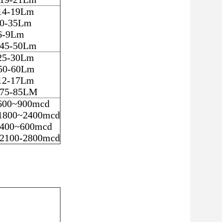
14-19Lm
0-35Lm
6-9Lm
45-50Lm
25-30Lm
50-60Lm
12-17Lm
75-85LM
600~900mcd
1800~2400mcd
 400~600mcd
2100-2800mcd