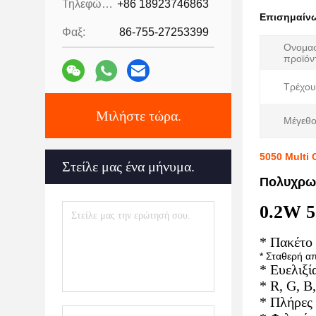
Τηλεφώνημα:
+86 18923746863
Επισημαίν
Φαξ:
86-755-27253399
Ονομασ
προϊόν
Τρέχου
Μιλήστε τώρα.
Μέγεθο
5050 Multi
Στείλε μας ένα μήνυμα.
Πολυχρω
0.2W 
* Πακέτο
* Σταθερή α
* Ευελιξ
* R, G, B
* Πλήρες