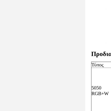
Προδι
Τύπος
5050
RGB+W