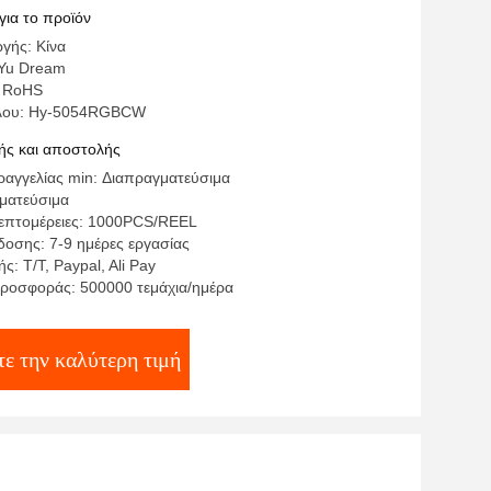
για το προϊόν
γής: Κίνα
Yu Dream
: RoHS
έλου: Hy-5054RGBCW
ς και αποστολής
αγγελίας min: Διαπραγματεύσιμα
γματεύσιμα
επτομέρειες: 1000PCS/REEL
οσης: 7-9 ημέρες εργασίας
: T/T, Paypal, Ali Pay
ροσφοράς: 500000 τεμάχια/ημέρα
τε την καλύτερη τιμή