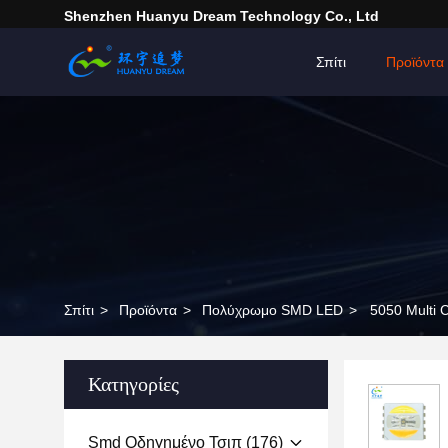
Shenzhen Huanyu Dream Technology Co., Ltd
Σπίτι
Προϊόντα
Σπίτι
>
Προϊόντα
>
Πολύχρωμο SMD LED
>
5050 Multi
Κατηγορίες
Smd Οδηγημένο Τσιπ
(176)