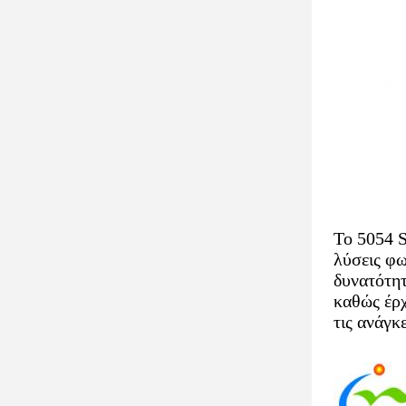
Το 5054 S
λύσεις φω
δυνατότητ
καθώς έρχ
τις ανάγκ