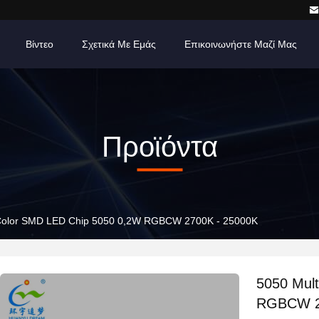
Βίντεο
Σχετικά Με Εμάς
Επικοινωνήστε Μαζί Μας
Προϊόντα
 Color SMD LED Chip 5050 0,2W RGBCW 2700K - 25000K
5050 Mul
RGBCW 2