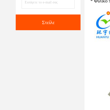
* Φιλικό
Στείλε