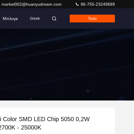
market002@huanyudream.com
86-755-23249689
Μπλογκ
Τσάτ
Greek
ti Color SMD LED Chip 5050 0,2W
700K - 25000K