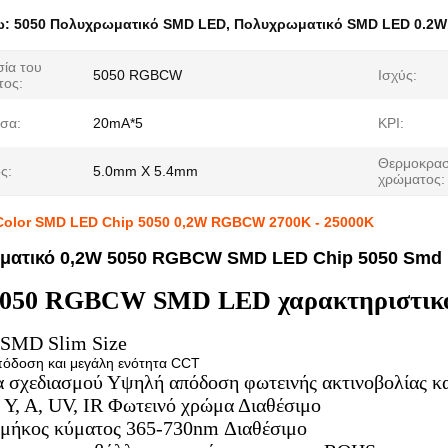
ω:
5050 Πολυχρωματικό SMD LED
,
Πολυχρωματικό SMD LED 0.2W
ία του
5050 RGBCW
Ισχύς:
τος:
σα:
20mA*5
ΚΡΙ:
Θερμοκρασ
ς:
5.0mm X 5.4mm
χρώματος:
 Color SMD LED Chip 5050 0,2W RGBCW 2700K - 25000K
ματικό 0,2W 5050 RGBCW SMD LED Chip 5050 Smd 
5050 RGBCW SMD LED χαρακτηριστικ
 SMD Slim Size
πόδοση και μεγάλη ενότητα CCT
ία σχεδιασμού Υψηλή απόδοση φωτεινής ακτινοβολίας κ
, Y, A, UV, IR Φωτεινό χρώμα Διαθέσιμο
 μήκος κύματος 365-730nm Διαθέσιμο