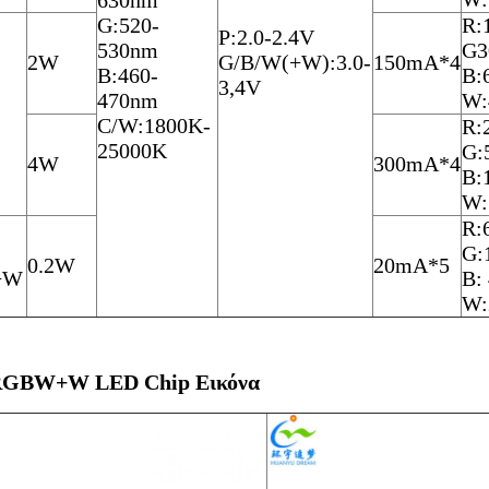
630nm
G:520-
R:
Ρ:2.0-2.4V
530nm
G3
2W
G/B/W(+W):3.0-
150mA*4
Β:460-
Β:
3,4V
470nm
W:
C/W:1800K-
R:
25000K
G:
4W
300mA*4
Β:
W:
R:
G:
0.2W
20mA*5
+W
Β:
W:
GBW+W LED Chip Εικόνα