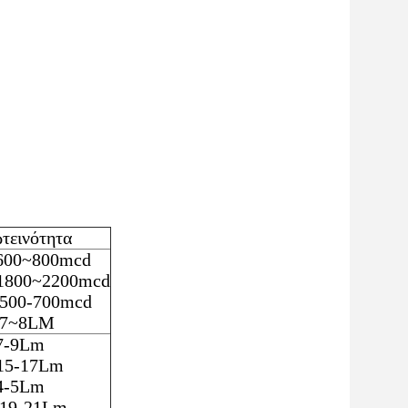
τεινότητα
600~800mcd
1800~2200mcd
 500-700mcd
7~8LM
7-9Lm
15-17Lm
4-5Lm
19-21Lm