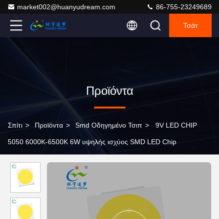
market002@huanyudream.com
86-755-23249689
Τσάτ
Προϊόντα
Σπίτι
>
Προϊόντα
>
Smd Οδηγημένο Τσιπ
>
9V LED CHIP
5050 6000K-6500K 6W υψηλής ισχύος SMD LED Chip