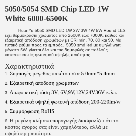
5050/5054 SMD Chip LED 1W
White 6000-6500K
HuanYu 5050 SMD LED 1W 2W 3W 4W 5W Round LES
έχει θερμοκρασία χρώματος από 2600K έως 7000K, καθώς και
εξαιρετική απόδοση χρωμάτων με CRl min. 70, 80 και 90. Με
τυπικό ρεύμα προς τα εμπρός, 5050 smd led με υψηλά watt
μέγιστο 5W, γίνεται όλο και πιο δημοφιλές σε πολλούς
κατασκευαστές φωτισμού υψηλής ποιότητας
Χαρακτηριστικά
Συμπαγές μέγεθος πακέτου στα 5.0mm*5.4mm
Εξαιρετική απόδοση χρωμάτων
Διαφορετική τάση 3V, 6V,9V,12V,24V36V κ.λπ.
Εξαιρετικά υψηλή φωτεινή απόδοση 200-220lm/w
Συμμόρφωση RoHS
Η μεγάλη κλίμακα παραγωγής διασφαλίζει ότι το
κόστος αγοράς σας είναι χαμηλότερο, αλλά με
υψηλότερη ποιότητα.