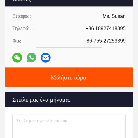
Επαφές:
Ms. Susan
Τηλεφώνημα:
+86 18927418395
Φαξ:
86-755-27253399
Μιλήστε τώρα.
Στείλε μας ένα μήνυμα.