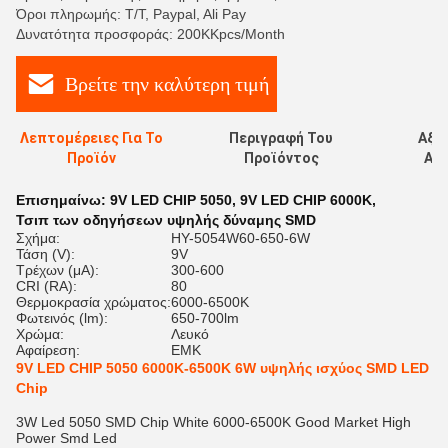
Όροι πληρωμής: T/T, Paypal, Ali Pay
Δυνατότητα προσφοράς: 200KKpcs/Month
Βρείτε την καλύτερη τιμή
Λεπτομέρειες Για Το
Περιγραφή Του
Αξι
Προϊόν
Προϊόντος
Αξι
Επισημαίνω:
9V LED CHIP 5050
,
9V LED CHIP 6000K
,
Τσιπ των οδηγήσεων υψηλής δύναμης SMD
Σχήμα:
HY-5054W60-650-6W
Τάση (V):
9V
Τρέχων (μΑ):
300-600
CRI (RA):
80
Θερμοκρασία χρώματος:
6000-6500K
Φωτεινός (lm):
650-700lm
Χρώμα:
Λευκό
Αφαίρεση:
ΕΜΚ
9V LED CHIP 5050 6000K-6500K 6W υψηλής ισχύος SMD LED
Chip
3W Led 5050 SMD Chip White 6000-6500K Good Market High
Power Smd Led