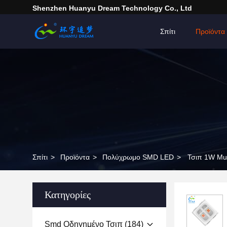
Shenzhen Huanyu Dream Technology Co., Ltd
Σπίτι
Προϊόντα
Σπίτι
>
Προϊόντα
>
Πολύχρωμο SMD LED
>
Τσιπ 1W Mu
Κατηγορίες
Smd Οδηγημένο Τσιπ
(184)