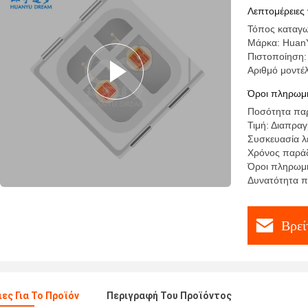
Λεπτομέρειες 
Τόπος καταγω
Μάρκα: Huan
Πιστοποίηση:
Αριθμό μοντ
Όροι πληρωμή
Ποσότητα παρ
Τιμή: Διαπρα
Συσκευασία λ
Χρόνος παράδ
Όροι πληρωμής
Δυνατότητα π
Βρεί
ες Για Το Προϊόν
Περιγραφή Του Προϊόντος