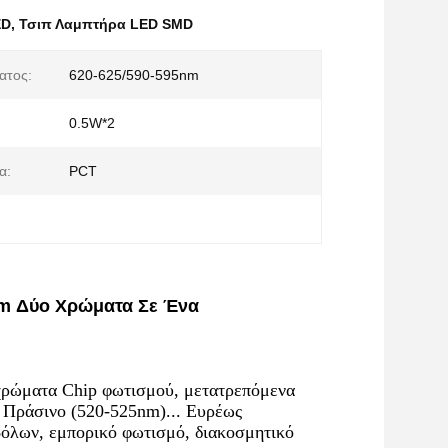
ED
,
Τσιπ Λαμπτήρα LED SMD
ατος:
620-625/590-595nm
0.5W*2
α:
PCT
nm Δύο Χρώματα Σε Ένα
χρώματα Chip φωτισμού, μετατρεπόμενα
 Πράσινο (520-525nm)... Ευρέως
όλων, εμπορικό φωτισμό, διακοσμητικό