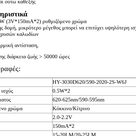
αι ούτω καθεξής
ηριστικά
1W (3V*150mA*2) ρυθμιζόμενο χρώμα
ς δομή, μικρότερο μέγεθος μπορεί να επιτύχει υψηλότερη ισ
χρυσών καλωδίων
ρμική αντίσταση,
ης διάρκεια ζωής > 50000 ώρες
ραφές:
HY-3030D620/590-2020-2S-W6J
 ισχύς
0.5W*2
ματος
620-625nm/590-595nm
ενο χρώμα
Κόκκινο/Κίτρινο
2.0-2.2V
150mA*2
15-20LM/20-25LM