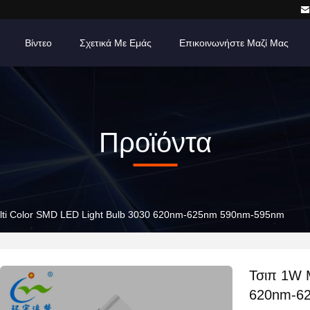
Βίντεο
Σχετικά Με Εμάς
Επικοινωνήστε Μαζί Μας
Προϊόντα
lti Color SMD LED Light Bulb 3030 620nm-625nm 590nm-595nm
Τσιπ 1W M
620nm-6