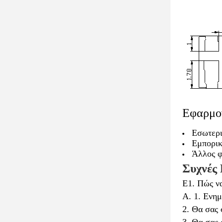
Εφαρμο
Εσωτερι
Εμπορικ
Άλλος φ
Συχνές
Ε1. Πώς ν
Α. 1. Ενημ
2. Θα σας 