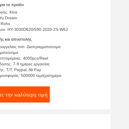
για το προϊόν
γής: Κίνα
Yu Dream
 Rohs
έλου: HY-3030D620/590-2020-2S-W6J
ς και αποστολής
αγγελίας min: Διαπραγματεύσιμα
γματεύσιμα
επτομέρειες: 4000pcs/Reel
οσης: 7-9 ημέρες εργασίας
: T/T, Paypal, Ali Pay
ροσφοράς: 500000 τεμάχια/ημέρα
τε την καλύτερη τιμή