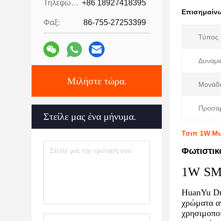
Τηλεφώνημα:
+86 18927418395
Επισημαίν
Φαξ:
86-755-27253399
Τύπος 
Δυναμι
Μιλήστε τώρα.
Μονάδα
Προσα
Στείλε μας ένα μήνυμα.
Τσιπ 1W Mu
Φωτιστικ
1W SMD
HuanYu Dr
χρώματα α
χρησιμοπο