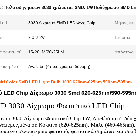
ω:
Πολυ οδηγήσεων 3030 χρώματος SMD
,
1W Πολύχρωμο SMD L
Led:
3030 Δίχρωμο SMD LED Φως Chip
Μήκος κύμ
κό:
2.0-2.2V
Εξουσία:
 φωτισμού:
15-20LM/20-25LM
Υπόστρωμ
ρμοσμένο:
Availabe (όπως χρώμα, δύναμη)
lti Color SMD LED Light Bulb 3030 620nm-625nm 590nm-595nm
ό LED Chip Δίχρωμο 3030 Smd 620-625nm/590-595
 3030 Δίχρωμο Φωτιστικό LED Chip
eam 3030 Δίχρωμο Φωτιστικό Chip 1W, Διαθέσιμο σε δύο 
ναμεμειγμένα σε Κόκκινο (620-625nm), Μπλε (460-465nm),
ιούμενο σε
εσωτερικό φωτισμό, φωτιστικά σημάτων και συμβ