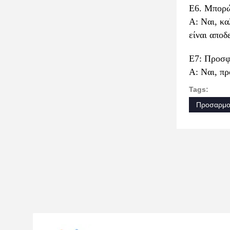
Ε6. Μπορώ
Α: Ναι, κα
είναι αποδ
Ε7: Προσφέ
Α: Ναι, πρ
Tags:
Προσαρμο