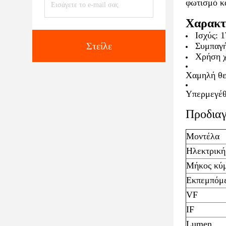
φωτισμό κ
Χαρακτ
Ισχύς: 
Στείλε
Συμπαγή
Χρήση 
Χαμηλή θε
Υπερμεγέθ
Προδιαγ
Μοντέλα
Ηλεκτρική
Μήκος κύ
Εκπεμπόμ
VF
IF
Lumen