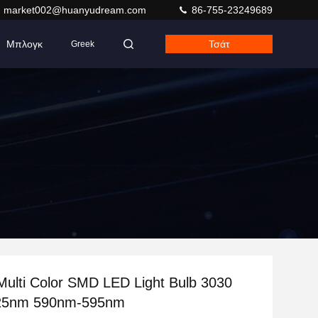
market002@huanyudream.com
86-755-23249689
Μπλογκ
Τσάτ
Greek
ulti Color SMD LED Light Bulb 3030
25nm 590nm-595nm