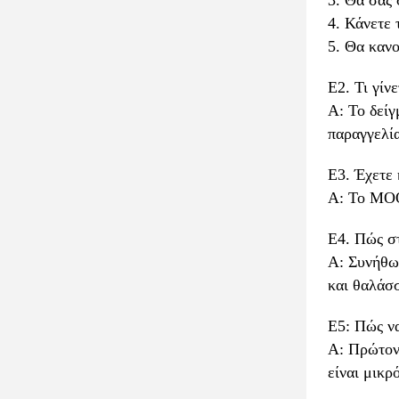
3. Θα σας 
4. Κάνετε 
5. Θα καν
Ε2. Τι γίν
Α: Το δείγ
παραγγελία
Ε3. Έχετε
Α: Το MOQ 
Ε4. Πώς στ
Α: Συνήθω
και θαλάσσ
Ε5: Πώς να
Α: Πρώτον,
είναι μικρ