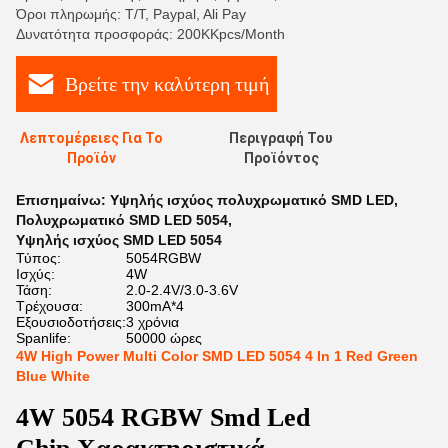
Όροι πληρωμής: T/T, Paypal, Ali Pay
Δυνατότητα προσφοράς: 200KKpcs/Month
Βρείτε την καλύτερη τιμή
Λεπτομέρειες Για Το
Περιγραφή Του
Προϊόν
Προϊόντος
Επισημαίνω:
Υψηλής ισχύος πολυχρωματικό SMD LED
,
Πολυχρωματικό SMD LED 5054
,
Υψηλής ισχύος SMD LED 5054
Τύπος:
5054RGBW
Ισχύς:
4W
Τάση:
2.0-2.4V/3.0-3.6V
Τρέχουσα:
300mA*4
Εξουσιοδοτήσεις:
3 χρόνια
Spanlife:
50000 ώρες
4W High Power Multi Color SMD LED 5054 4 In 1 Red Green
Blue White
4W 5054 RGBW Smd Led