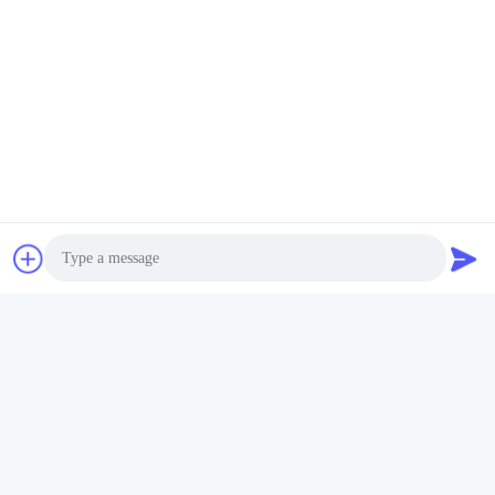
Photo
Video Call
Audio Call