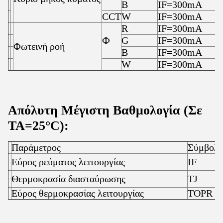
B
IF=300mA
4
CCT
W
IF=300mA
2
R
IF=300mA
2
Ф
G
IF=300mA
5
Φωτεινή ροή
B
IF=300mA
1
W
IF=300mA
7
Απόλυτη Μέγιστη Βαθμολογία (Σε
TA=25°C):
Παράμετρος
Σύμβολ
Εύρος ρεύματος λειτουργίας
IF
Θερμοκρασία διασταύρωσης
TJ
Εύρος θερμοκρασίας λειτουργίας
TOPR