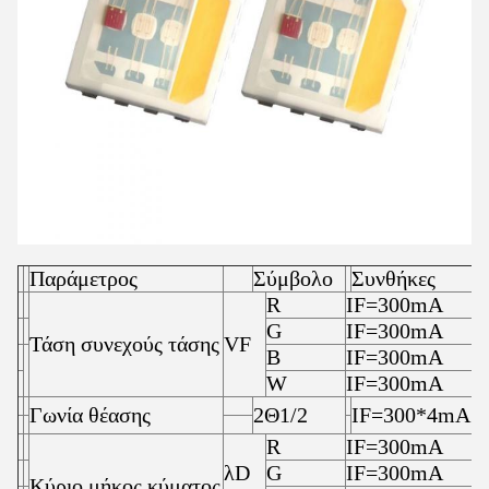
Παράμετρος
Σύμβολο
Συνθήκες
Ε
R
IF=300mA
2
G
IF=300mA
2
Τάση συνεχούς τάσης
VF
B
IF=300mA
3
W
IF=300mA
3
Γωνία θέασης
2Θ1/2
IF=300*4mA
--
R
IF=300mA
6
λD
G
IF=300mA
5
Κύριο μήκος κύματος