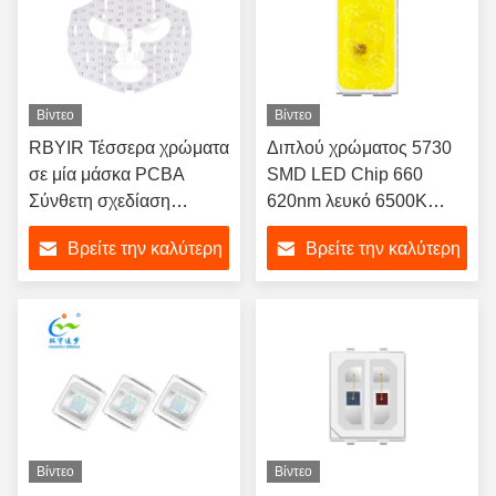
Βίντεο
Βίντεο
RBYIR Τέσσερα χρώματα
Διπλού χρώματος 5730
σε μία μάσκα PCBA
SMD LED Chip 660
Σύνθετη σχεδίαση
620nm λευκό 6500K
αλουμινίου διπλής όψης
Πλήρους φάσματος
Βρείτε την καλύτερη
Βρείτε την καλύτερη
Σταθερό ρεύμα Εύκαμπτο
Διαθέσιμη προσαρμογή
PCBA Υπέρυθρο
1W Για φως πλήρωσης
τιμή
τιμή
Κόκκινο Φως 3 σε 1 LED
τροφίμων Φωτισμός
για Μάσκα
διακόσμησης κρέατος
Φωτοθεραπείας
Προσώπου Θεραπεία
Ακμής Βελτίωση
Βίντεο
Βίντεο