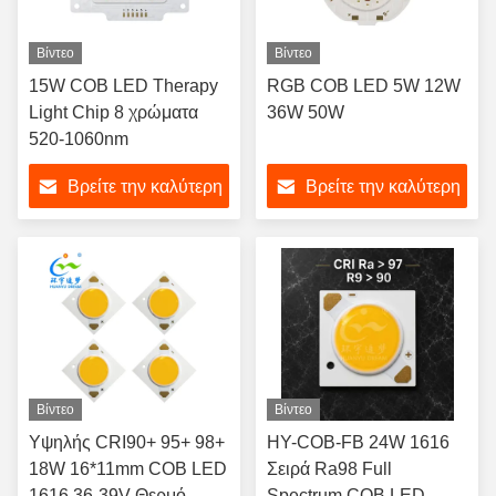
Βίντεο
Βίντεο
15W COB LED Therapy
RGB COB LED 5W 12W
Light Chip 8 χρώματα
36W 50W
520-1060nm
Βρείτε την καλύτερη
Βρείτε την καλύτερη
τιμή
τιμή
Βίντεο
Βίντεο
Υψηλής CRI90+ 95+ 98+
HY-COB-FB 24W 1616
18W 16*11mm COB LED
Σειρά Ra98 Full
1616 36-39V Θερμό
Spectrum COB LED -