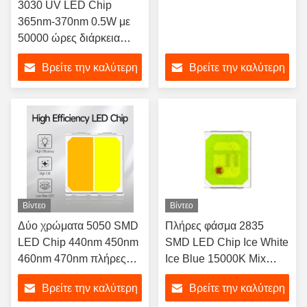
3030 UV LED Chip
365nm-370nm 0.5W με
50000 ώρες διάρκεια
ζωής για ιατρικές και
Βρείτε την καλύτερη
Βρείτε την καλύτερη
αποστειρωτικές
εφαρμογές
τιμή
τιμή
Βίντεο
Βίντεο
Δύο χρώματα 5050 SMD
Πλήρες φάσμα 2835
LED Chip 440nm 450nm
SMD LED Chip Ice White
460nm 470nm πλήρες
Ice Blue 15000K Mix
φάσμα προσαρμογής
Whtie Χρώμα
Βρείτε την καλύτερη
Βρείτε την καλύτερη
Διαθέσιμο 1W Για
Προσαρμογή Διαθέσιμο