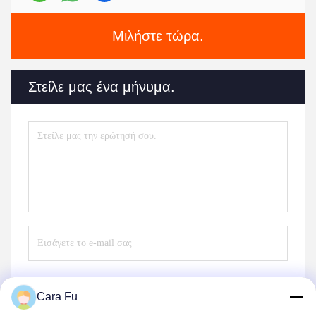
Μιλήστε τώρα.
Στείλε μας ένα μήνυμα.
Cara Fu
Στείλε