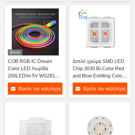
εξωτερικά φορητά
1W Για τα φώτα του
τιμή
τιμή
φακούς
ενυδρείου υδρόβια φυτά
και τροπικά ψάρια
Βίντεο
COB RGB IC Dream
Διπλό χρώμα SMD LED
Color LED Λωρίδα
Chip 3030 Bi-Color Red
200LED/m 5V WS2812
and Blue Emitting Color
Διευθυνσιοδοτούμενη
LED Chip
Βρείτε την καλύτερη
Βρείτε την καλύτερη
5mm Λεπτή Ευέλικτη
Ταινία Νέον IP44
τιμή
τιμή