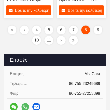
Λευκό Χρώμα 5000K
TLCI 99.1 & TM-30 Rf 96
Βρείτε την καλύτερη
Βρείτε την καλύτερη
4000K 3000K για
για Φωτισμό
Φωτογραφία
Κινηματογράφου &
τιμή
τιμή
Προσαρμόσιμο
Στούντιο
4
5
6
7
8
9
10
11
Επαφές
Επαφές:
Ms. Cara
Τηλεφώνημα:
86-755-23249689
Φαξ:
86-755-27253399