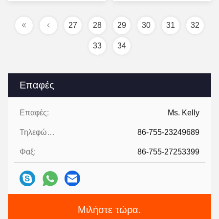
τιμή
τιμή
27
28
29
30
31
32
33
34
Επαφές
Επαφές:
Ms. Kelly
Τηλεφώνημα:
86-755-23249689
Φαξ:
86-755-27253399
Μιλήστε τώρα.