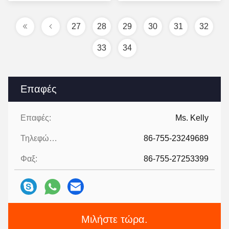
τιμή
τιμή
27
28
29
30
31
32
33
34
Επαφές
Επαφές:
Ms. Kelly
Τηλεφώνημα:
86-755-23249689
Φαξ:
86-755-27253399
Μιλήστε τώρα.